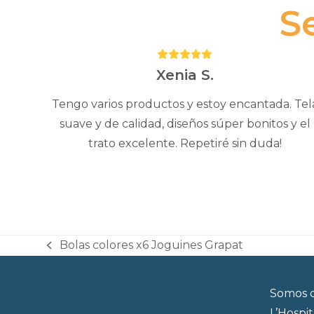
S
Puntuación:
5
Xenia S.
Tengo varios productos y estoy encantada. Tel
suave y de calidad, diseños súper bonitos y el
trato excelente. Repetiré sin duda!
Bolas colores x6 Joguines Grapat
previous
post:
Somos d
L’Hospi