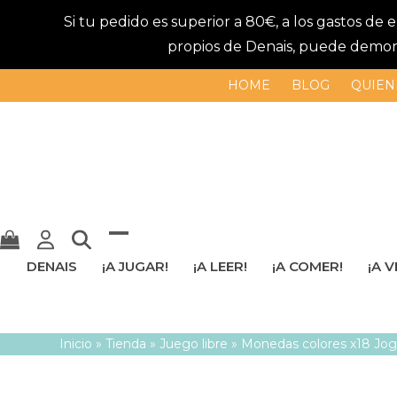
Si tu pedido es superior a 80€, a los gastos de
propios de Denais, puede demorar
HOME
BLOG
QUIEN
Mostrar
Cerrar
DENAIS
¡A JUGAR!
¡A LEER!
¡A COMER!
¡A V
u
menú
ocultar
móvil
Inicio
»
Tienda
»
Juego libre
»
Monedas colores x18 Jog
menú