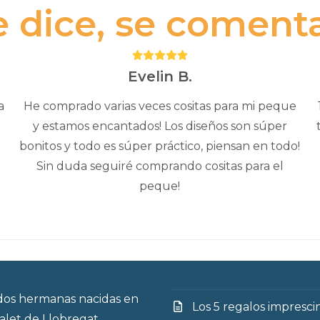
e dice, se comenta.
Puntuación:
5
Evelin B.
a
He comprado varias veces cositas para mi peque
y estamos encantados! Los diseños son súper
bonitos y todo es súper práctico, piensan en todo!
Sin duda seguiré comprando cositas para el
peque!
os hermanas nacidas en
Los 5 regalos impresci
talet de Llobregat