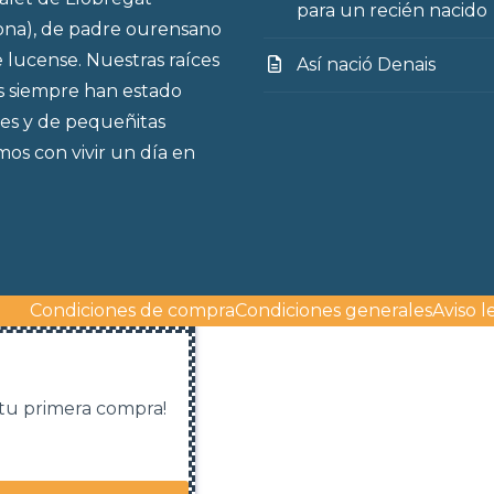
para un recién nacido
ona), de padre ourensano
 lucense. Nuestras raíces
Así nació Denais
s siempre han estado
es y de pequeñitas
os con vivir un día en
Condiciones de compra
Condiciones generales
Aviso l
 tu primera compra!