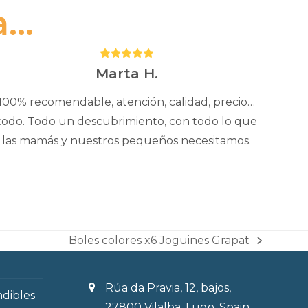
..
Puntuación:
5
Marta H.
100% recomendable, atención, calidad, precio…
todo. Todo un descubrimiento, con todo lo que
las mamás y nuestros pequeños necesitamos.
Boles colores x6 Joguines Grapat
next
post:
Rúa da Pravia, 12, bajos,
ndibles
27800 Vilalba, Lugo, Spain