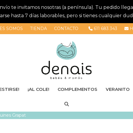
 envío te invitamos nosotras (a península). Tu pedido lle
se hasta 7 días laborables, pero si tienes cualquier dud
ES SOMOS
TIENDA
CONTACTO
611 683 343
H
ESTIRSE!
¡AL COLE!
COMPLEMENTOS
VERANITO
uines Grapat