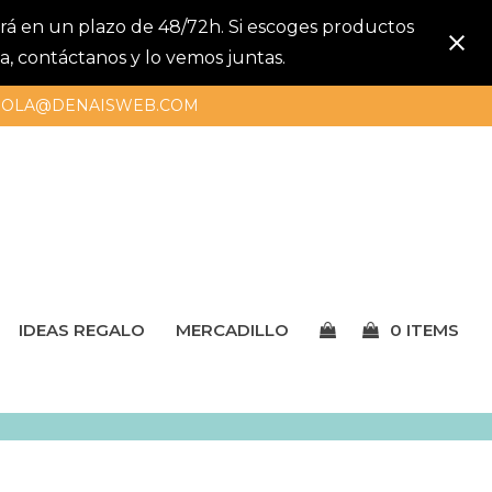
gará en un plazo de 48/72h. Si escoges productos
a, contáctanos y lo vemos juntas.
OLA@DENAISWEB.COM
IDEAS REGALO
MERCADILLO
0 ITEMS