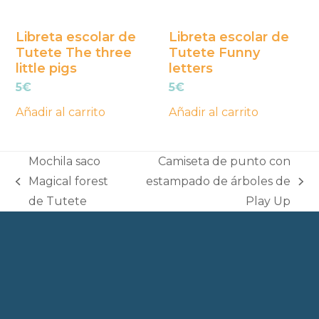
Libreta escolar de
Libreta escolar de
Tutete The three
Tutete Funny
little pigs
letters
5
€
5
€
Añadir al carrito
Añadir al carrito
Mochila saco
Camiseta de punto con
Magical forest
estampado de árboles de
previous
next
de Tutete
Play Up
post:
post: