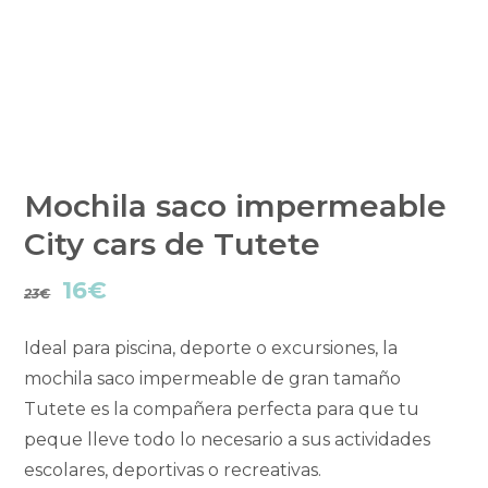
Mochila saco impermeable
City cars de Tutete
El
El
16
€
23
€
precio
precio
Ideal para piscina, deporte o excursiones, la
original
actual
mochila saco impermeable de gran tamaño
Tutete es la compañera perfecta para que tu
era:
es:
peque lleve todo lo necesario a sus actividades
23€.
16€.
escolares, deportivas o recreativas.