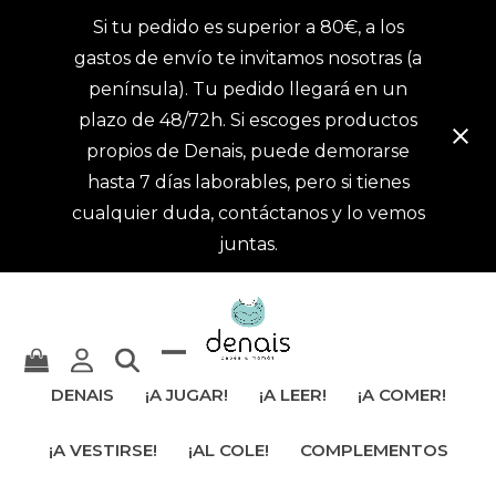
Si tu pedido es superior a 80€, a los
gastos de envío te invitamos nosotras (a
península). Tu pedido llegará en un
plazo de 48/72h. Si escoges productos
propios de Denais, puede demorarse
hasta 7 días laborables, pero si tienes
cualquier duda, contáctanos y lo vemos
juntas.
Mostrar
Cerrar
DENAIS
¡A JUGAR!
¡A LEER!
¡A COMER!
u
menú
¡A VESTIRSE!
¡AL COLE!
COMPLEMENTOS
ocultar
móvil