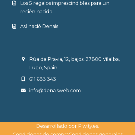
Los 5 regalos imprescindibles para un
recién nacido
Así nació Denais
Rúa da Pravia, 12, bajos, 27800 Vilalba,
Lugo, Spain
611 683 343
info@denaisweb.com
Desarrollado por
Piwity.es
.
Condiciones de compra
Condiciones generales