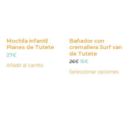
múltiples
variantes.
Las
opciones
se
Mochila infantil
Bañador con
Planes de Tutete
cremallera Surf van
pueden
de Tutete
27
€
elegir
El
El
26
€
15
€
en
Añadir al carrito
precio
precio
la
Seleccionar opciones
original
actual
página
era:
es:
26€.
15€.
de
producto