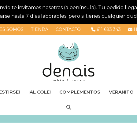
 envío te invitamos nosotras (a península). Tu pedido lle
se hasta 7 días laborables, pero si tienes cualquier dud
ES SOMOS
TIENDA
CONTACTO
611 683 343
H
ESTIRSE!
¡AL COLE!
COMPLEMENTOS
VERANITO