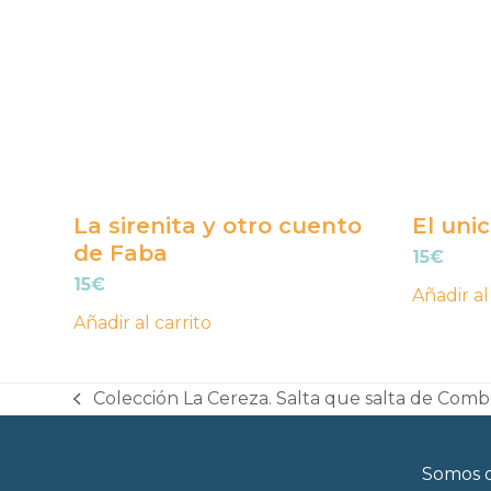
La sirenita y otro cuento
El unic
de Faba
15
€
15
€
Añadir al
Añadir al carrito
Colección La Cereza. Salta que salta de Comb
previous
post:
Somos d