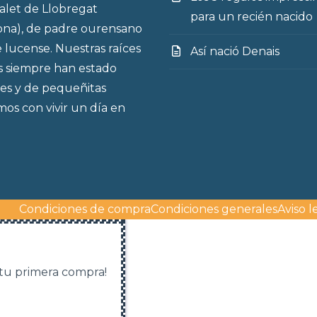
talet de Llobregat
para un recién nacido
ona), de padre ourensano
 lucense. Nuestras raíces
Así nació Denais
s siempre han estado
es y de pequeñitas
os con vivir un día en
Condiciones de compra
Condiciones generales
Aviso l
 tu primera compra!