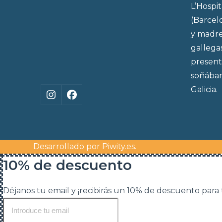
L’Hospi
(Barcel
y madre
gallega
present
soñábam
Galicia.
Instagram
Facebook
Desarrollado por
Piwity.es
.
10% de descuento
Déjanos tu email y ¡recibirás un 10% de descuento para