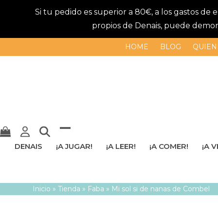
Si tu pedido es superior a 80€, a los gastos de
propios de Denais, puede demorar
HOME
BLOG
QUIEN
Mostrar
Cerrar
DENAIS
¡A JUGAR!
¡A LEER!
¡A COMER!
¡A V
u
menú
ocultar
móvil
Inicio
»
Tienda
»
Faba
»
Mi sol si de nanas de Combel
menú