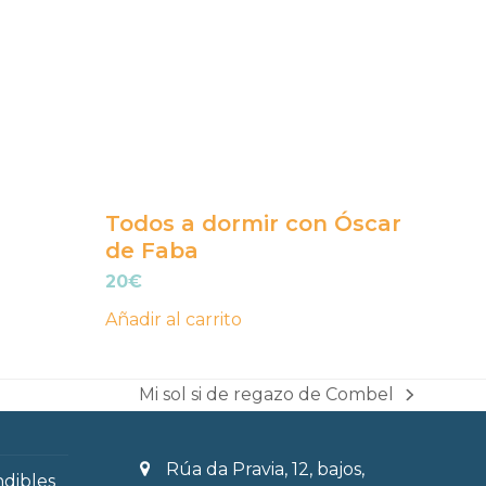
Todos a dormir con Óscar
de Faba
20
€
Añadir al carrito
Mi sol si de regazo de Combel
next
post:
Rúa da Pravia, 12, bajos,
ndibles