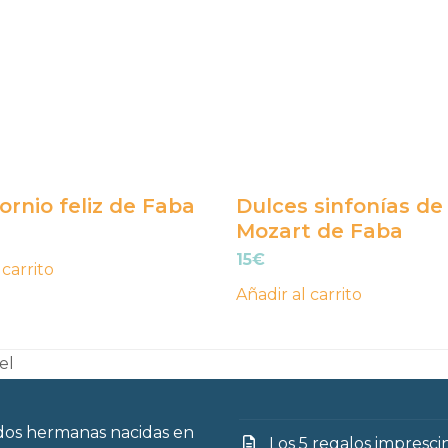
ornio feliz de Faba
Dulces sinfonías de
Mozart de Faba
15
€
 carrito
Añadir al carrito
el
os hermanas nacidas en
Los 5 regalos impresci