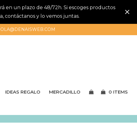
gará en un plazo de 48/72h. Si escoges productos
a, contáctanos y lo vemos juntas.
OLA@DENAISWEB.COM
IDEAS REGALO
MERCADILLO
0 ITEMS