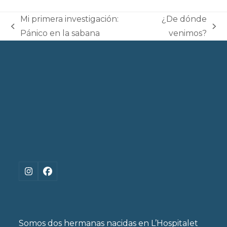
Mi primera investigación:
¿De dónde
previous
next
Pánico en la sabana
venimos?
post:
post:
Instagram
Facebook
Somos dos hermanas nacidas en L’Hospitalet