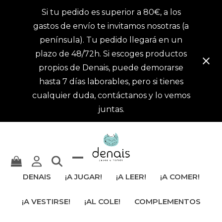
Si tu pedido es superior a 80€, a los
gastos de envío te invitamos nosotras (a
península). Tu pedido llegará en un
plazo de 48/72h. Si escoges productos
propios de Denais, puede demorarse
hasta 7 días laborables, pero si tienes
cualquier duda, contáctanos y lo vemos
juntas.
Mostrar
Cerrar
DENAIS
¡A JUGAR!
¡A LEER!
¡A COMER!
u
menú
¡A VESTIRSE!
¡AL COLE!
COMPLEMENTOS
ocultar
móvil