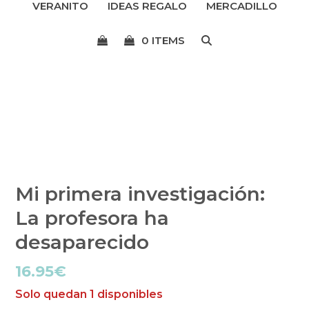
VERANITO
IDEAS REGALO
MERCADILLO
menú
0 ITEMS
Mi primera investigación:
La profesora ha
desaparecido
16.95
€
Solo quedan 1 disponibles