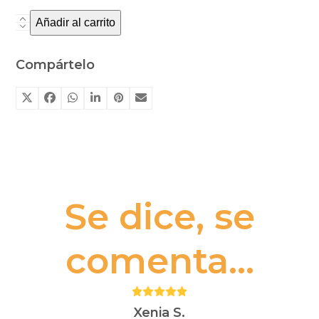
Añadir al carrito
Mi
primera
investigación:
Compártelo
La
profesora
ha
desaparecido
cantidad
Se dice, se
comenta...
Puntuación:
5
Xenia S.