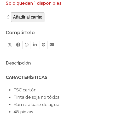
Solo quedan 1 disponibles
Añadir al carrito
Memory
animalitos
de
Compártelo
Trixie
cantidad
Descripción
CARACTERÍSTICAS
FSC cartón
Tinta de soja no tóxica
Barniz a base de agua
48 piezas