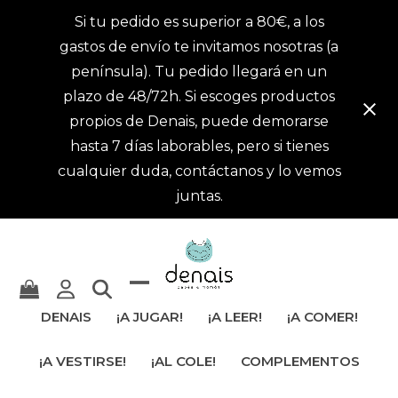
Si tu pedido es superior a 80€, a los
gastos de envío te invitamos nosotras (a
península). Tu pedido llegará en un
plazo de 48/72h. Si escoges productos
propios de Denais, puede demorarse
hasta 7 días laborables, pero si tienes
cualquier duda, contáctanos y lo vemos
juntas.
Mostrar
Cerrar
DENAIS
¡A JUGAR!
¡A LEER!
¡A COMER!
u
menú
¡A VESTIRSE!
¡AL COLE!
COMPLEMENTOS
ocultar
móvil