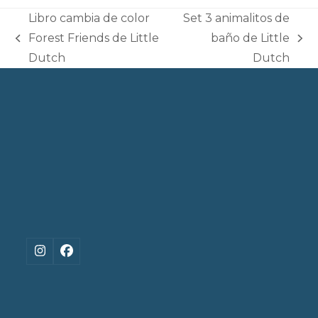
Libro cambia de color
Set 3 animalitos de
Forest Friends de Little
baño de Little
previous
next
Dutch
Dutch
post:
post:
Instagram
Facebook