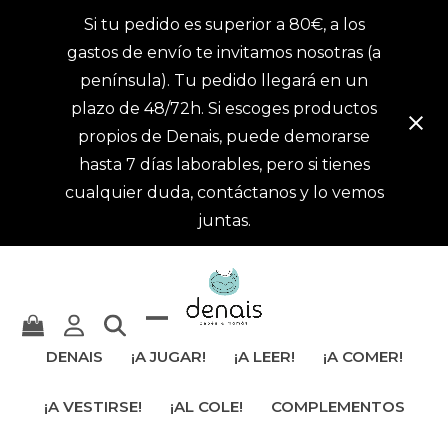
Si tu pedido es superior a 80€, a los
gastos de envío te invitamos nosotras (a
península). Tu pedido llegará en un
plazo de 48/72h. Si escoges productos
propios de Denais, puede demorarse
hasta 7 días laborables, pero si tienes
cualquier duda, contáctanos y lo vemos
juntas.
Mostrar
Cerrar
DENAIS
¡A JUGAR!
¡A LEER!
¡A COMER!
u
menú
¡A VESTIRSE!
¡AL COLE!
COMPLEMENTOS
ocultar
móvil