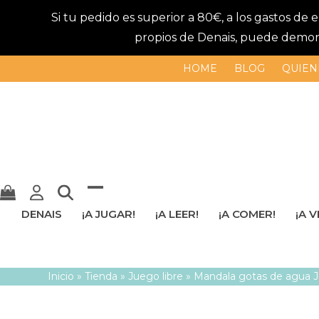
Si tu pedido es superior a 80€, a los gastos de
propios de Denais, puede demorar
HOME
BLOG
QUIEN
Mostrar
Cerrar
DENAIS
¡A JUGAR!
¡A LEER!
¡A COMER!
¡A V
u
menú
ocultar
móvil
Inicio
»
Tienda
»
Juego libre
»
Mandala gotas de agua J
menú