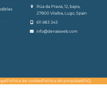
Rúa da Pravia, 12, bajos,
ndibles
27800 Vilalba, Lugo, Spain
611 683 343
info@denaisweb.com
egal
Política de cookies
Política de privacidad
FAQ