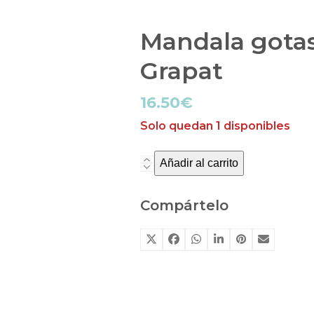
Mandala gota
Grapat
16.50
€
Solo quedan 1 disponibles
Añadir al carrito
Mandala
gotas
de
Compártelo
agua
Joguines
Grapat
cantidad