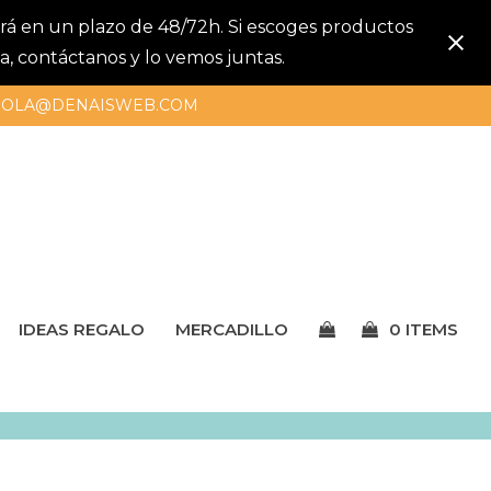
gará en un plazo de 48/72h. Si escoges productos
a, contáctanos y lo vemos juntas.
OLA@DENAISWEB.COM
IDEAS REGALO
MERCADILLO
0 ITEMS