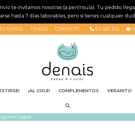
 envío te invitamos nosotras (a península). Tu pedido lle
se hasta 7 días laborables, pero si tienes cualquier dud
ES SOMOS
TIENDA
CONTACTO
611 683 343
H
ESTIRSE!
¡AL COLE!
COMPLEMENTOS
VERANITO
oguines Grapat