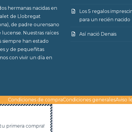
os hermanas nacidas en
Los 5 regalos impresci
talet de Llobregat
para un recién nacido
ona), de padre ourensano
 lucense. Nuestras raíces
Así nació Denais
s siempre han estado
es y de pequeñitas
os con vivir un día en
Condiciones de compra
Condiciones generales
Aviso l
 tu primera compra!