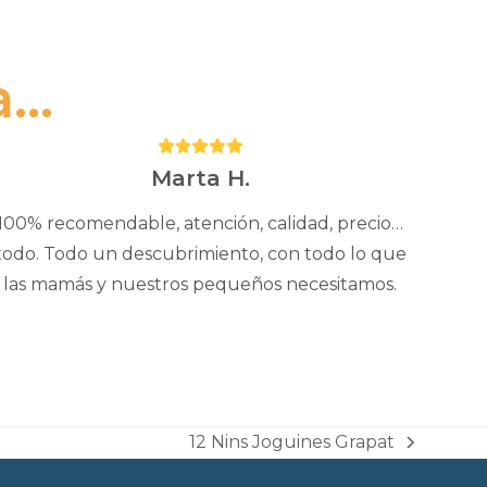
..
Puntuación:
5
Marta H.
100% recomendable, atención, calidad, precio…
todo. Todo un descubrimiento, con todo lo que
las mamás y nuestros pequeños necesitamos.
12 Nins Joguines Grapat
next
post: