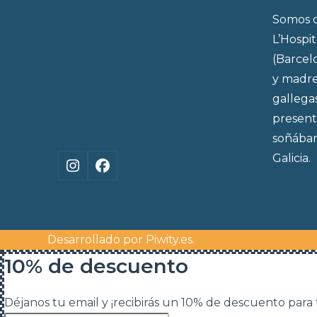
Somos d
L’Hospi
(Barcel
y madre
gallega
present
soñábam
Galicia.
Instagram
Facebook
Desarrollado por
Piwity.es
.
10% de descuento
Déjanos tu email y ¡recibirás un 10% de descuento para