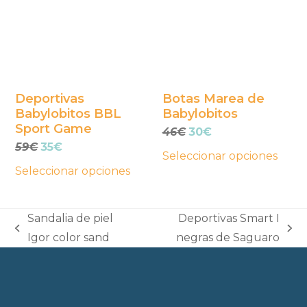
múltiples
múltiples
variantes.
variantes.
Las
Las
opciones
opciones
se
se
Deportivas
Botas Marea de
Babylobitos BBL
Babylobitos
pueden
pueden
Sport Game
El
El
46
€
30
€
elegir
elegir
El
El
precio
precio
59
€
35
€
en
en
Seleccionar opciones
precio
precio
original
actual
la
la
Seleccionar opciones
original
actual
era:
es:
página
página
era:
es:
46€.
30€.
59€.
35€.
de
de
Sandalia de piel
Deportivas Smart I
producto
producto
previous
next
Igor color sand
negras de Saguaro
post:
post: