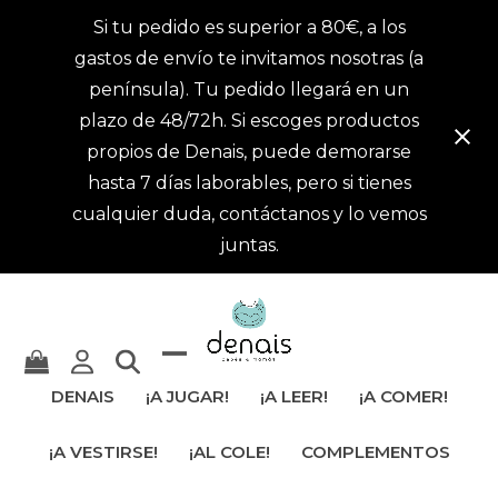
Si tu pedido es superior a 80€, a los
gastos de envío te invitamos nosotras (a
península). Tu pedido llegará en un
plazo de 48/72h. Si escoges productos
propios de Denais, puede demorarse
hasta 7 días laborables, pero si tienes
cualquier duda, contáctanos y lo vemos
juntas.
Mostrar
Cerrar
DENAIS
¡A JUGAR!
¡A LEER!
¡A COMER!
u
menú
¡A VESTIRSE!
¡AL COLE!
COMPLEMENTOS
ocultar
móvil