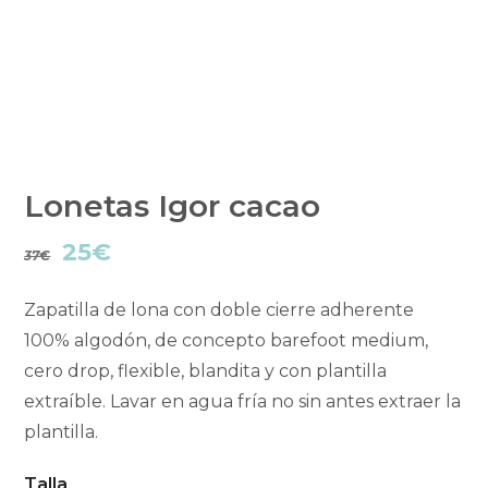
Lonetas Igor cacao
El
El
25
€
37
€
precio
precio
Zapatilla de lona con doble cierre adherente
original
actual
100% algodón, de concepto barefoot medium,
cero drop, flexible, blandita y con plantilla
era:
es:
extraíble. Lavar en agua fría no sin antes extraer la
37€.
25€.
plantilla.
Talla