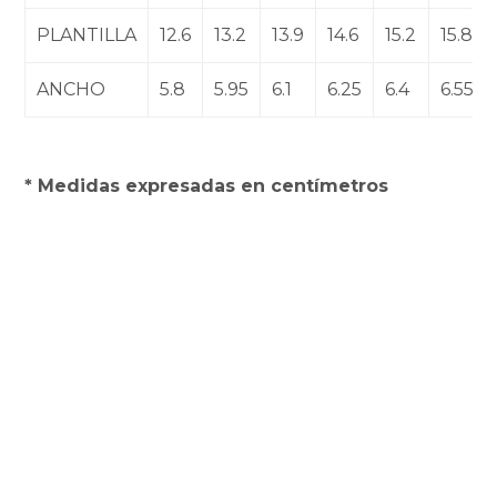
PLANTILLA
12.6
13.2
13.9
14.6
15.2
15.8
ANCHO
5.8
5.95
6.1
6.25
6.4
6.55
* Medidas expresadas en centímetros