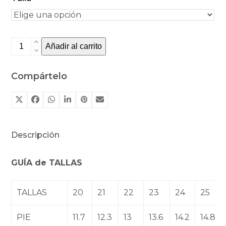
Lonetas
Añadir al carrito
Igor
cacao
Compártelo
cantidad
Descripción
GUÍA de TALLAS
TALLAS
20
21
22
23
24
25
PIE
11.7
12.3
13
13.6
14.2
14.8