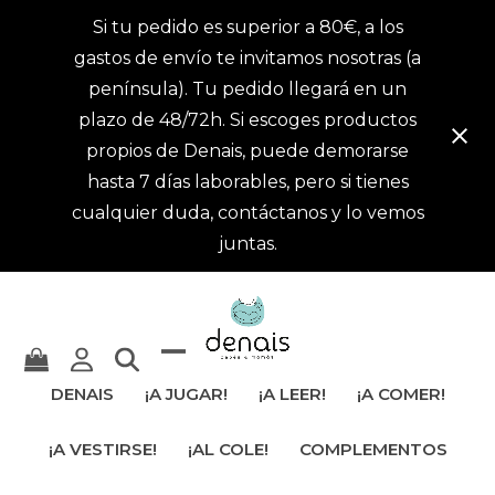
Si tu pedido es superior a 80€, a los
gastos de envío te invitamos nosotras (a
península). Tu pedido llegará en un
plazo de 48/72h. Si escoges productos
propios de Denais, puede demorarse
hasta 7 días laborables, pero si tienes
cualquier duda, contáctanos y lo vemos
juntas.
Mostrar
Cerrar
DENAIS
¡A JUGAR!
¡A LEER!
¡A COMER!
u
menú
¡A VESTIRSE!
¡AL COLE!
COMPLEMENTOS
ocultar
móvil