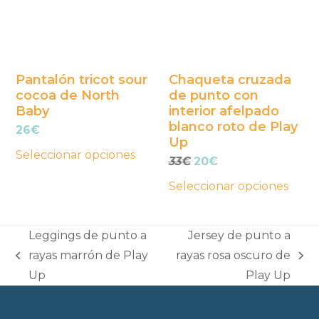
variantes.
variantes.
Las
Las
opciones
opciones
se
se
Pantalón tricot sour
Chaqueta cruzada
cocoa de North
de punto con
pueden
pueden
Baby
interior afelpado
elegir
elegir
blanco roto de Play
26
€
en
en
Up
la
la
Seleccionar opciones
El
El
33
€
20
€
página
página
precio
precio
Seleccionar opciones
original
actual
de
de
era:
es:
producto
producto
33€.
20€.
Leggings de punto a
Jersey de punto a
rayas marrón de Play
rayas rosa oscuro de
previous
next
Up
Play Up
post:
post: