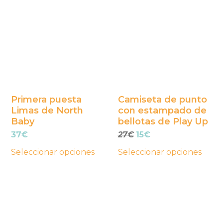
producto
producto
tiene
tiene
múltiples
múltiples
variantes.
variantes.
Las
Las
opciones
opciones
se
se
Primera puesta
Camiseta de punto
Limas de North
con estampado de
pueden
pueden
Baby
bellotas de Play Up
elegir
elegir
El
El
37
€
27
€
15
€
en
en
precio
precio
la
la
Seleccionar opciones
Seleccionar opciones
original
actual
página
página
era:
es:
Este
Este
27€.
15€.
de
de
producto
producto
producto
producto
tiene
tiene
múltiples
múltiples