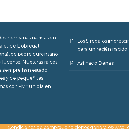
os hermanas nacidas en
Los 5 regalos impresci
talet de Llobregat
para un recién nacido
ona), de padre ourensano
 lucense. Nuestras raíces
Así nació Denais
s siempre han estado
es y de pequeñitas
os con vivir un día en
Condiciones de compra
Condiciones generales
Aviso l