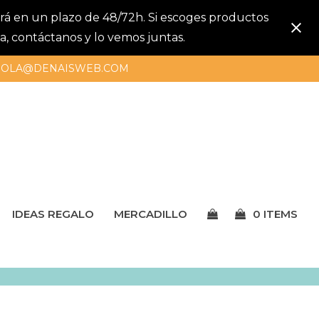
gará en un plazo de 48/72h. Si escoges productos
a, contáctanos y lo vemos juntas.
OLA@DENAISWEB.COM
IDEAS REGALO
MERCADILLO
0 ITEMS