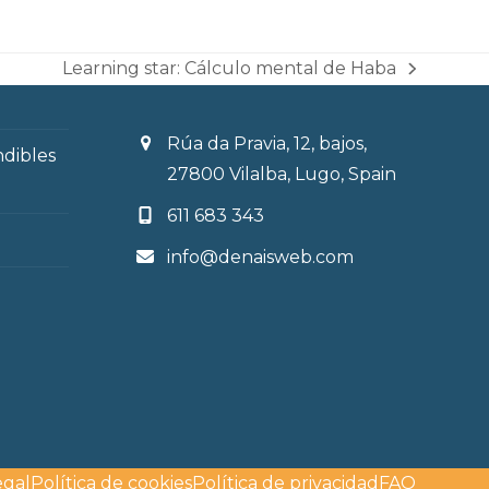
Learning star: Cálculo mental de Haba
next
post:
Rúa da Pravia, 12, bajos,
ndibles
27800 Vilalba, Lugo, Spain
611 683 343
info@denaisweb.com
egal
Política de cookies
Política de privacidad
FAQ