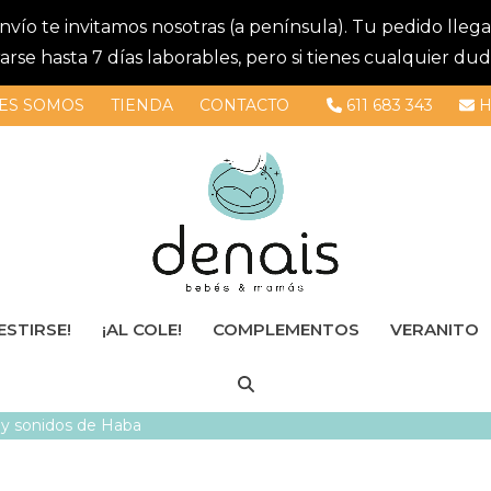
 envío te invitamos nosotras (a península). Tu pedido lle
se hasta 7 días laborables, pero si tienes cualquier dud
ES SOMOS
TIENDA
CONTACTO
611 683 343
H
ESTIRSE!
¡AL COLE!
COMPLEMENTOS
VERANITO
s y sonidos de Haba