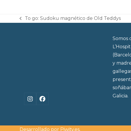
To go: Sudoku magnético de Old Teddys
previous
post:
Somos d
L’Hospi
(Barcel
y madre
gallega
present
soñábam
Galicia.
Instagram
Facebook
Desarrollado por
Piwity.es
.