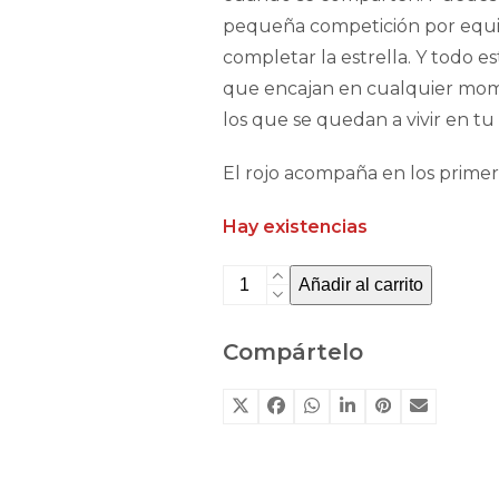
pequeña competición por equip
completar la estrella. Y todo e
que encajan en cualquier mom
los que se quedan a vivir en tu 
El rojo acompaña en los primer
Hay existencias
Learning
Añadir al carrito
star:
Letras
Compártelo
y
sonidos
de
Haba
cantidad