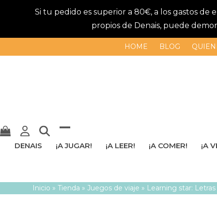
Si tu pedido es superior a 80€, a los gastos de
propios de Denais, puede demorar
HOME
BLOG
QUIEN
Mostrar
Cerrar
DENAIS
¡A JUGAR!
¡A LEER!
¡A COMER!
¡A V
u
menú
ocultar
móvil
Inicio
»
Tienda
»
Juegos de viaje
»
Learning star: Letra
menú