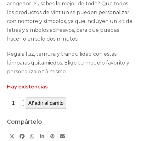
acogedor. Y ¿sabes lo mejor de todo? Que todos
los productos de Vintiun se pueden personalizar
con nombre y símbolos, ya que incluyen un kit de
letras y símbolos adhesivos, para que puedas
hacerlo en solo dos minutos.
Regala luz, ternura y tranquilidad con estas
lámparas quitamiedos. Elige tu modelo favorito y
personalízalo tú mismo.
Hay existencias
Lámpara
Añadir al carrito
personalizable
pulpo
Compártelo
de
Vintiun