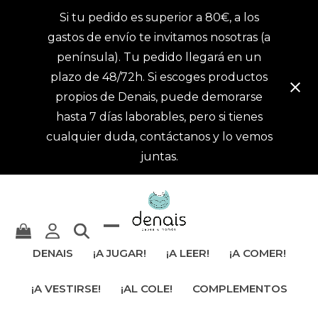
Si tu pedido es superior a 80€, a los
gastos de envío te invitamos nosotras (a
península). Tu pedido llegará en un
plazo de 48/72h. Si escoges productos
propios de Denais, puede demorarse
hasta 7 días laborables, pero si tienes
cualquier duda, contáctanos y lo vemos
juntas.
Mostrar
Cerrar
DENAIS
¡A JUGAR!
¡A LEER!
¡A COMER!
u
menú
¡A VESTIRSE!
¡AL COLE!
COMPLEMENTOS
ocultar
móvil