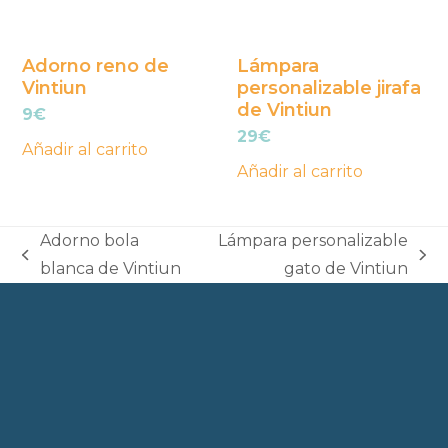
Adorno reno de
Lámpara
Vintiun
personalizable jirafa
de Vintiun
9
€
29
€
Añadir al carrito
Añadir al carrito
Adorno bola
Lámpara personalizable
previous
next
blanca de Vintiun
gato de Vintiun
post:
post: