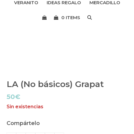
VERANITO
IDEAS REGALO
MERCADILLO
menú
0 ITEMS
LA (No básicos) Grapat
50
€
Sin existencias
Compártelo