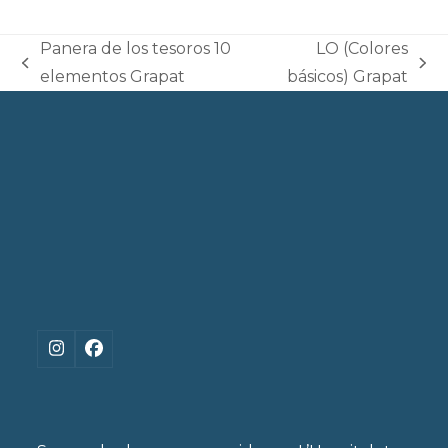
Panera de los tesoros 10
LO (Colores
previous
next
elementos Grapat
básicos) Grapat
post:
post:
Instagram
Facebook