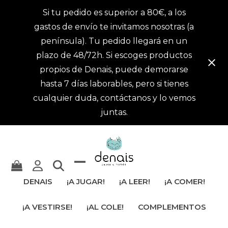
Si tu pedido es superior a 80€, a los
gastos de envío te invitamos nosotras (a
península). Tu pedido llegará en un
plazo de 48/72h. Si escoges productos
propios de Denais, puede demorarse
hasta 7 días laborables, pero si tienes
cualquier duda, contáctanos y lo vemos
juntas.
Mostrar
Cerrar
DENAIS
¡A JUGAR!
¡A LEER!
¡A COMER!
u
menú
¡A VESTIRSE!
¡AL COLE!
COMPLEMENTOS
ocultar
móvil