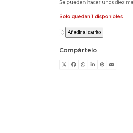
Se pueden hacer unos diez maqui
Solo quedan 1 disponibles
Añadir al carrito
Kit
de
maquillaje
Compártelo
3
colores
Caballero&Súperheroína
de
Namaki
cantidad