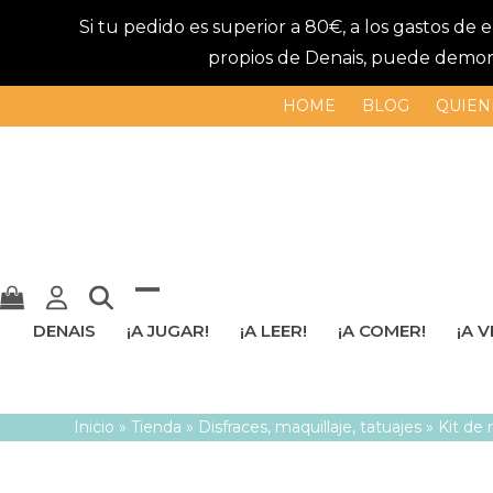
Si tu pedido es superior a 80€, a los gastos de
propios de Denais, puede demorar
HOME
BLOG
QUIEN
Mostrar
Cerrar
DENAIS
¡A JUGAR!
¡A LEER!
¡A COMER!
¡A V
u
menú
ocultar
móvil
Inicio
»
Tienda
»
Disfraces, maquillaje, tatuajes
»
Kit de
menú