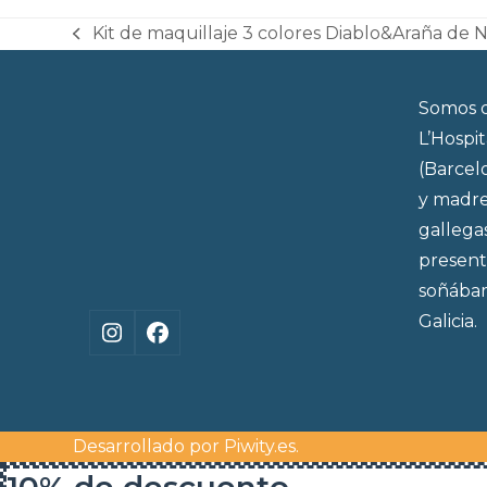
Kit de maquillaje 3 colores Diablo&Araña de 
previous
post:
Somos d
L’Hospi
(Barcel
y madre
gallega
present
soñábam
Galicia.
Instagram
Facebook
Desarrollado por
Piwity.es
.
10% de descuento