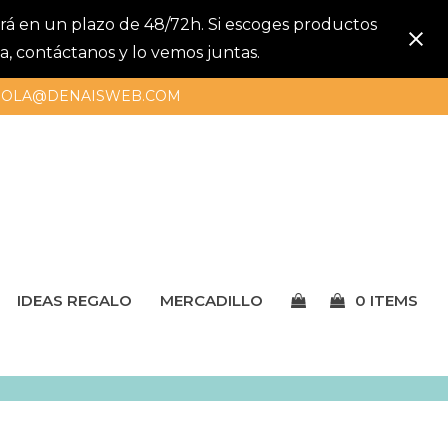
gará en un plazo de 48/72h. Si escoges productos
a, contáctanos y lo vemos juntas.
OLA@DENAISWEB.COM
IDEAS REGALO
MERCADILLO
0 ITEMS