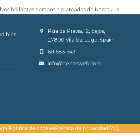
vos brillantes dorados o plateados de Namaki
Rúa da Pravia, 12, bajos,
ndibles
27800 Vilalba, Lugo, Spain
611 683 343
info@denaisweb.com
egal
Política de cookies
Política de privacidad
FAQ