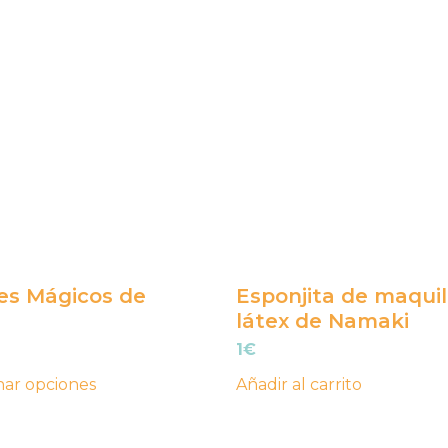
o
s
.
es Mágicos de
Esponjita de maquil
látex de Namaki
1
€
o
ecio
nar opciones
Añadir al carrito
o
al
tual
.