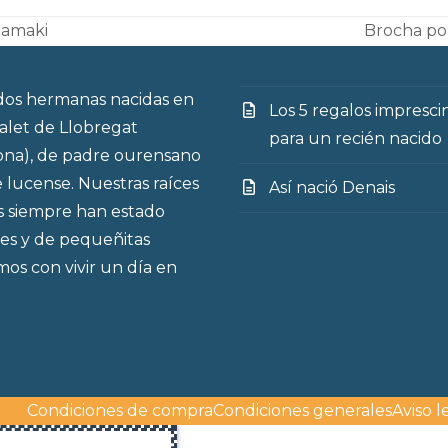
Namaki
Brocha pol
next
post:
os hermanas nacidas en
Los 5 regalos impresci
talet de Llobregat
para un recién nacido
ona), de padre ourensano
 lucense. Nuestras raíces
Así nació Denais
s siempre han estado
es y de pequeñitas
os con vivir un día en
Condiciones de compra
Condiciones generales
Aviso l