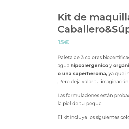
Kit de maquill
Caballero&Sú
15
€
Paleta de 3 colores biocertific
agua
hipoalergénico
y
orgán
o una superheroína,
ya que in
¡Pero deja volar tu imaginación
Las formulaciones están prob
la piel de tu peque.
El kit incluye los siguientes col