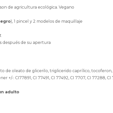
 son de agricultura ecológica. Vegano
 negro
), 1 pincel y 2 modelos de maquillaje
t
es después de su apertura
to de oleato de glicerilo, triglicerido caprílico, tocoferon,
er +/-: CI77891, CI 77491, CI 77492, CI 7707, CI 77288, C
un adulto