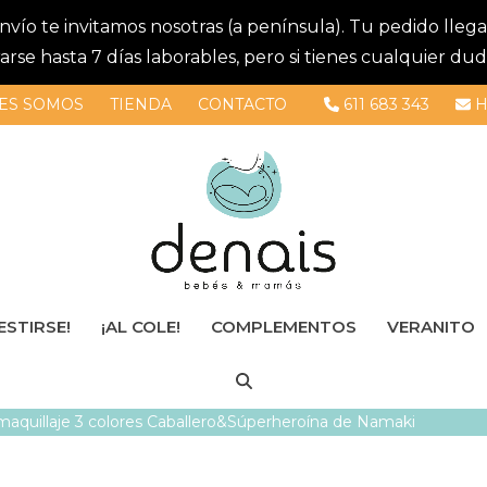
 envío te invitamos nosotras (a península). Tu pedido lle
se hasta 7 días laborables, pero si tienes cualquier dud
ES SOMOS
TIENDA
CONTACTO
611 683 343
H
ESTIRSE!
¡AL COLE!
COMPLEMENTOS
VERANITO
 maquillaje 3 colores Caballero&Súperheroína de Namaki