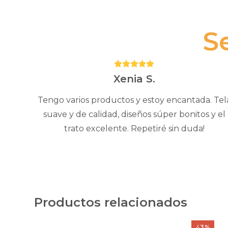
S
Puntuación:
5
Xenia S.
Tengo varios productos y estoy encantada. Tel
suave y de calidad, diseños súper bonitos y el
trato excelente. Repetiré sin duda!
Productos relacionados
Este
Este
43%