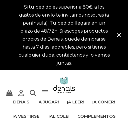
Si tu pedido es superior a 80€, a los
gastos de envío te invitamos nosotras (a
península). Tu pedido llegará en un
plazo de 48/72h. Si escoges productos
propios de Denais, puede demorarse
hasta 7 días laborables, pero si tienes
cualquier duda, contáctanos y lo vemos
juntas.
Mostrar
Cerrar
DENAIS
¡A JUGAR!
¡A LEER!
¡A COMER!
u
menú
¡A VESTIRSE!
¡AL COLE!
COMPLEMENTOS
ocultar
móvil