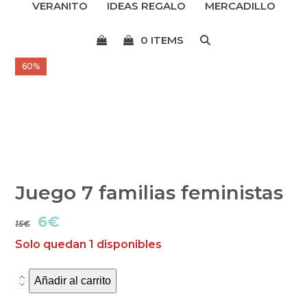
VERANITO
IDEAS REGALO
MERCADILLO
menú
0 ITEMS
60%
Juego 7 familias feministas
El
El
6
€
15
€
Solo quedan 1 disponibles
precio
precio
original
actual
Añadir al carrito
Juego
era:
es:
7