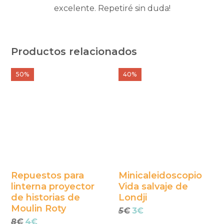
excelente. Repetiré sin duda!
Productos relacionados
Este
Este
50%
40%
producto
producto
tiene
tiene
múltiples
múltiples
variantes.
variantes.
Las
Las
opciones
opciones
se
se
Repuestos para
Minicaleidoscopio
linterna proyector
Vida salvaje de
pueden
pueden
de historias de
Londji
elegir
elegir
Moulin Roty
El
El
5
€
3
€
en
en
El
El
precio
precio
8
€
4
€