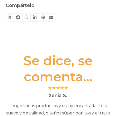
familias
Compártelo
15€.
6€.
feministas
cantidad
Se dice, se
comenta...
Puntuación:
5
Xenia S.
Tengo varios productos y estoy encantada. Tela
suave y de calidad, diseños súper bonitos y el trato