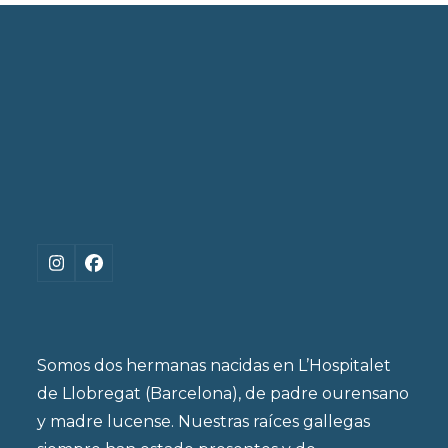
previous
next
producto
post:
post:
Instagram
Facebook
Somos dos hermanas nacidas en L’Hospitalet
de Llobregat (Barcelona), de padre ourensano
y madre lucense. Nuestras raíces gallegas