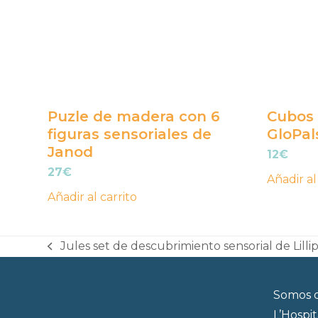
Puzle de madera con 6
Cubos 
figuras sensoriales de
GloPal
Janod
12
€
27
€
Añadir al
Añadir al carrito
Jules set de descubrimiento sensorial de Lilli
previous
post:
Somos d
L’Hospi