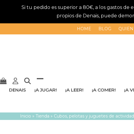
Si tu pedido es superior a 80€, a los gastos de
propios de Denais, puede demorar
HOME
BLOG
QUIEN
Mostrar
Cerrar
DENAIS
¡A JUGAR!
¡A LEER!
¡A COMER!
¡A V
u
menú
ocultar
móvil
Inicio
»
Tienda
»
Cubos, pelotas y juguetes de activida
menú