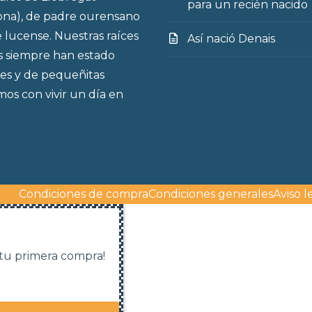
para un recién nacido
ona), de padre ourensano
 lucense. Nuestras raíces
Así nació Denais
s siempre han estado
es y de pequeñitas
os con vivir un día en
Condiciones de compra
Condiciones generales
Aviso l
 tu primera compra!