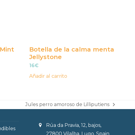
 Mint
Botella de la calma menta
Jellystone
16
€
Añadir al carrito
Jules perro amoroso de Lilliputiens
next
post:
Rúa da Pravia, 12, bajos,
ndibles
27800 Vilalba, Lugo, Spain