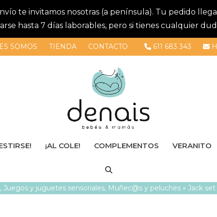
 envío te invitamos nosotras (a península). Tu pedido lle
se hasta 7 días laborables, pero si tienes cualquier dud
ES SOMOS
TIENDA
CONTACTO
611 683 343
H
ESTIRSE!
¡AL COLE!
COMPLEMENTOS
VERANITO
d
,
Juegos y juguetes sensoriales
,
Muñec@s y peluches
»
Jack set