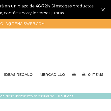
gará en un plazo de 48/72h. Si escoges productos
a, contáctanos y lo vemos juntas.
OLA@DENAISWEB.COM
IDEAS REGALO
MERCADILLO
0 ITEMS
 de descubrimiento sensorial de Lilliputiens