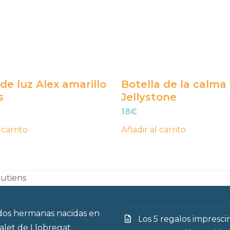
de luz Alex amarillo
Botella de la calma
s
Jellystone
18
€
 carrito
Añadir al carrito
putiens
os hermanas nacidas en
Los 5 regalos impresci
talet de Llobregat