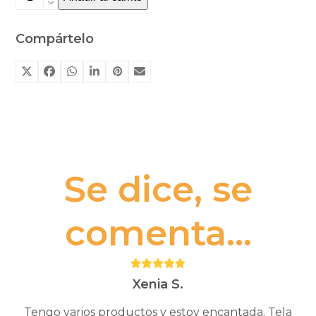
Fases
lunares
Compártelo
Marina
Mandarina
cantidad
Se dice, se
comenta...
Puntuación:
5
Xenia S.
Tengo varios productos y estoy encantada. Tela