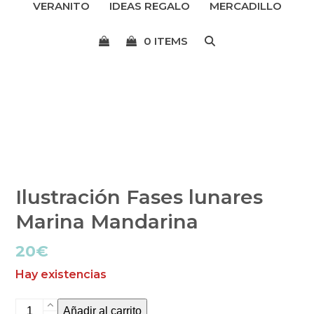
VERANITO
IDEAS REGALO
MERCADILLO
menú
0 ITEMS
Ilustración Fases lunares
Marina Mandarina
20
€
Hay existencias
Ilustración
Añadir al carrito