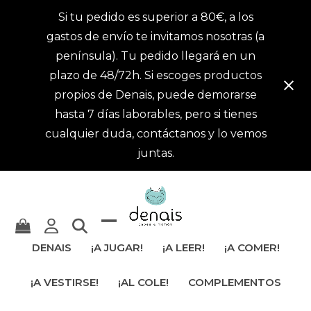
Si tu pedido es superior a 80€, a los
gastos de envío te invitamos nosotras (a
península). Tu pedido llegará en un
plazo de 48/72h. Si escoges productos
propios de Denais, puede demorarse
hasta 7 días laborables, pero si tienes
cualquier duda, contáctanos y lo vemos
juntas.
Mostrar
Cerrar
DENAIS
¡A JUGAR!
¡A LEER!
¡A COMER!
u
menú
¡A VESTIRSE!
¡AL COLE!
COMPLEMENTOS
ocultar
móvil