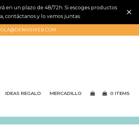
gará en un plazo de 48/72h. Si escoges productos
a, contáctanos y lo vemos juntas.
OLA@DENAISWEB.COM
IDEAS REGALO
MERCADILLO
0 ITEMS