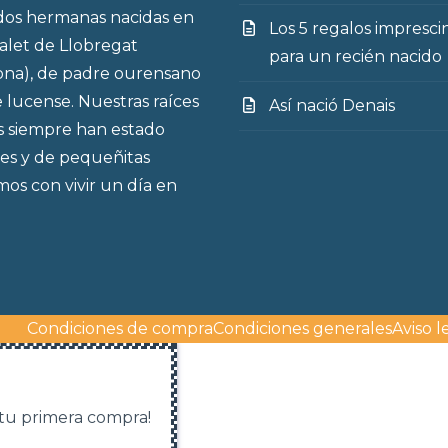
os hermanas nacidas en
Los 5 regalos impresci
talet de Llobregat
para un recién nacido
ona), de padre ourensano
 lucense. Nuestras raíces
Así nació Denais
s siempre han estado
es y de pequeñitas
os con vivir un día en
Condiciones de compra
Condiciones generales
Aviso l
 tu primera compra!