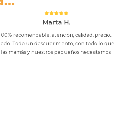
Puntuación:
5
Marta H.
100% recomendable, atención, calidad, precio…
todo. Todo un descubrimiento, con todo lo que
las mamás y nuestros pequeños necesitamos.
Este
producto
tiene
múltiples