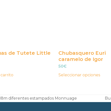
variantes.
Las
opciones
se
pueden
elegir
en
as de Tutete Little
Chubasquero Euri
la
caramelo de Igor
página
50
€
de
 carrito
Seleccionar opciones
producto
 6-18m diferentes estampados Monnuage
Bu
ne
pos