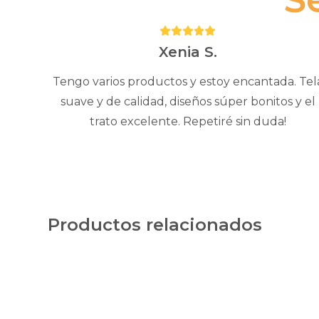
Puntuación:
5
Xenia S.
Tengo varios productos y estoy encantada. Tel
suave y de calidad, diseños súper bonitos y el
trato excelente. Repetiré sin duda!
Productos relacionados
Este
producto
tiene
múltiples