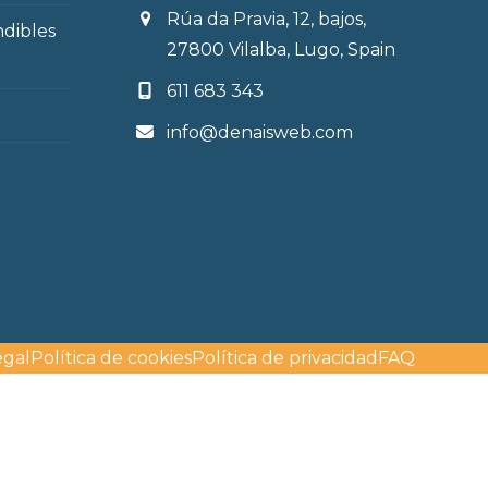
Rúa da Pravia, 12, bajos,
ndibles
27800 Vilalba, Lugo, Spain
611 683 343
info@denaisweb.com
egal
Política de cookies
Política de privacidad
FAQ