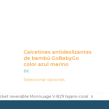
variantes.
Las
opciones
se
pueden
elegir
en
Calcetines antideslizantes
la
de bambú GoBabyGo
página
color azul marino
de
8
€
producto
Seleccionar opciones
cket reversible Monnuage V-829 tejano-coral
xt
t: