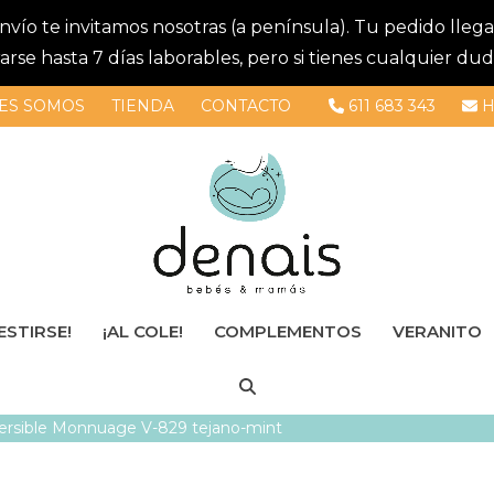
 envío te invitamos nosotras (a península). Tu pedido lle
se hasta 7 días laborables, pero si tienes cualquier dud
ES SOMOS
TIENDA
CONTACTO
611 683 343
H
ESTIRSE!
¡AL COLE!
COMPLEMENTOS
VERANITO
ersible Monnuage V-829 tejano-mint