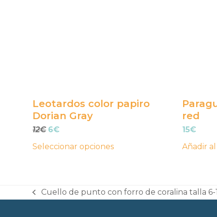
variantes.
Las
opciones
se
pueden
elegir
en
Leotardos color papiro
Paragu
la
Dorian Gray
red
página
El
El
12
€
6
€
15
€
de
precio
precio
Seleccionar opciones
Añadir al
producto
original
actual
era:
es:
12€.
6€.
Cuello de punto con forro de coralina talla
previous
post: