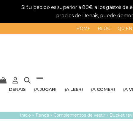
Si tu pedido es superior a 80€, a los gastos de
propios de Denais, puede demorar
HOME
BLOG
QUIEN
Mostrar
Cerrar
DENAIS
¡A JUGAR!
¡A LEER!
¡A COMER!
¡A V
u
menú
ocultar
móvil
Inicio
»
Tienda
»
Complementos de vestir
»
Bucket rev
menú