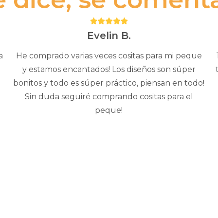
Puntuación:
5
Evelin B.
a
He comprado varias veces cositas para mi peque
y estamos encantados! Los diseños son súper
bonitos y todo es súper práctico, piensan en todo!
Sin duda seguiré comprando cositas para el
peque!
Este
producto
tiene
múltiples