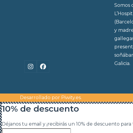
Somos d
L’Hospi
(Barcel
y madre
gallega
present
soñábam
Galicia.
Instagram
Facebook
Desarrollado por
Piwity.es
.
10% de descuento
Déjanos tu email y ¡recibirás un 10% de descuento para