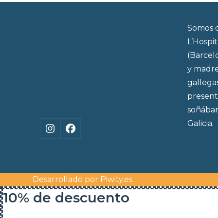
previous
post:
Somos d
L’Hospi
(Barcel
y madre
gallega
present
soñábam
Galicia.
Instagram
Facebook
Desarrollado por
Piwity.es
.
10% de descuento