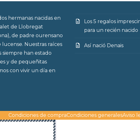
os hermanas nacidas en
Los 5 regalos impresci
talet de Llobregat
para un recién nacido
ona), de padre ourensano
 lucense. Nuestras raíces
Así nació Denais
s siempre han estado
es y de pequeñitas
os con vivir un día en
Condiciones de compra
Condiciones generales
Aviso l