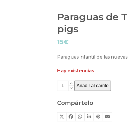
Paraguas de Tu
pigs
15
€
Paraguas infantil de las nuevas
Hay existencias
Paraguas
Añadir al carrito
de
Tutete
Compártelo
The
three
little