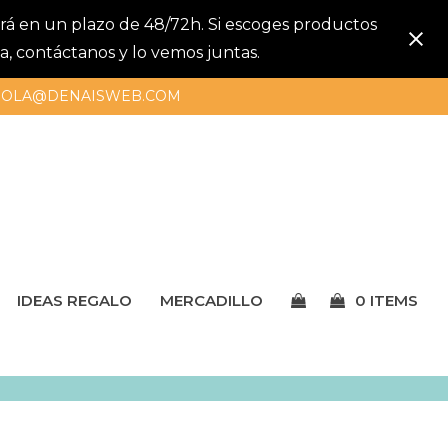
gará en un plazo de 48/72h. Si escoges productos
a, contáctanos y lo vemos juntas.
OLA@DENAISWEB.COM
IDEAS REGALO
MERCADILLO
0 ITEMS