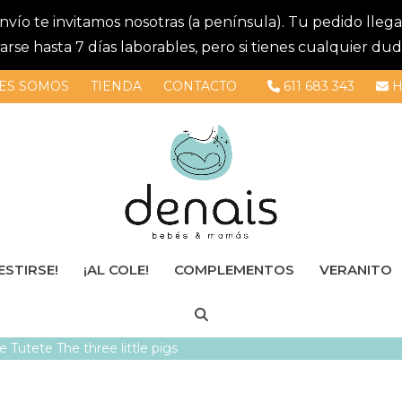
 envío te invitamos nosotras (a península). Tu pedido lle
se hasta 7 días laborables, pero si tienes cualquier dud
ES SOMOS
TIENDA
CONTACTO
611 683 343
H
ESTIRSE!
¡AL COLE!
COMPLEMENTOS
VERANITO
 Tutete The three little pigs