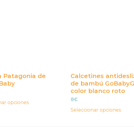
tiene
s
múltiples
.
variantes.
Las
opciones
se
pueden
elegir
en
 Patagonia de
Calcetines antidesl
la
 Baby
de bambú GoBaby
página
color blanco roto
de
io
ecio
8
€
nar opciones
o
producto
nal
tual
Seleccionar opciones
:
.