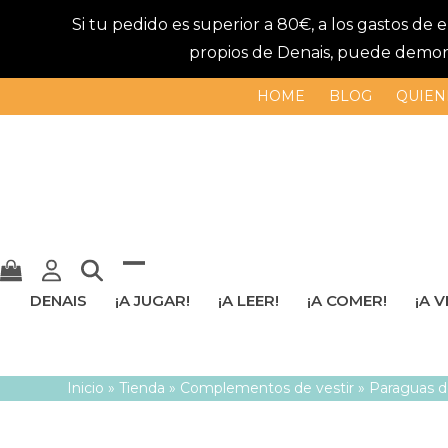
Si tu pedido es superior a 80€, a los gastos de
propios de Denais, puede demorar
HOME
BLOG
QUIEN
Mostrar
Cerrar
DENAIS
¡A JUGAR!
¡A LEER!
¡A COMER!
¡A V
u
menú
ocultar
móvil
Inicio
»
Tienda
»
Complementos de vestir
»
Paraguas de
menú