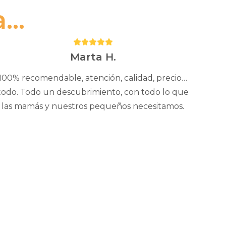
..
Puntuación:
5
Marta H.
100% recomendable, atención, calidad, precio…
todo. Todo un descubrimiento, con todo lo que
las mamás y nuestros pequeños necesitamos.
Este
producto