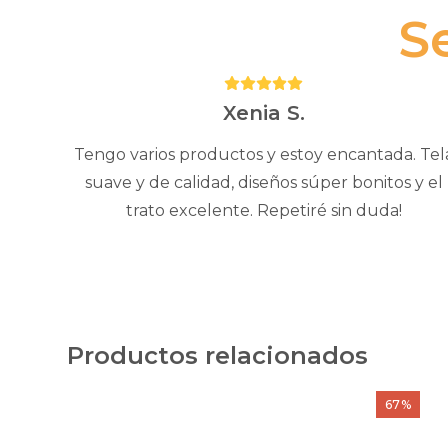
S
Puntuación:
5
Xenia S.
Tengo varios productos y estoy encantada. Tel
suave y de calidad, diseños súper bonitos y el
trato excelente. Repetiré sin duda!
Productos relacionados
Este
Este
67%
producto
product