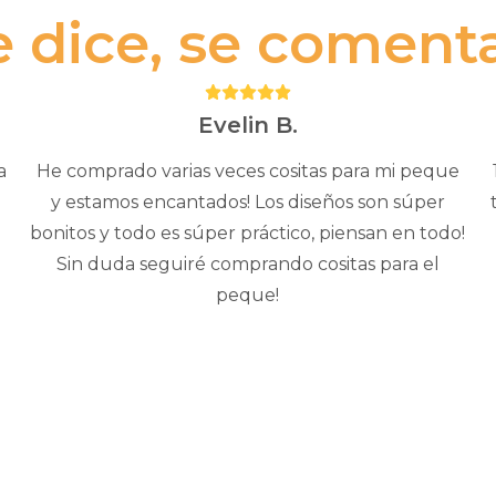
e dice, se comenta.
Puntuación:
5
Evelin B.
a
He comprado varias veces cositas para mi peque
y estamos encantados! Los diseños son súper
bonitos y todo es súper práctico, piensan en todo!
Sin duda seguiré comprando cositas para el
peque!
Este
o
producto