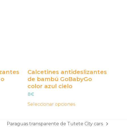
tiene
múltiples
variantes.
Las
opciones
se
pueden
elegir
en
izantes
Calcetines antideslizantes
la
Go
de bambú GoBabyGo
página
color azul cielo
de
8
€
producto
Seleccionar opciones
Paraguas transparente de Tutete City cars