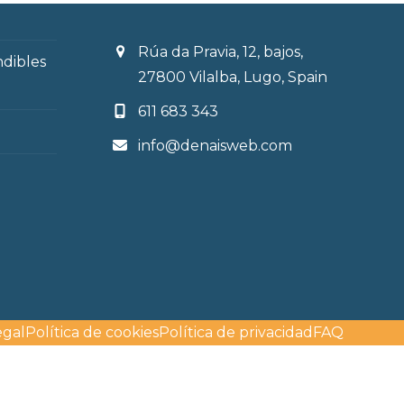
next
post:
Rúa da Pravia, 12, bajos,
ndibles
27800 Vilalba, Lugo, Spain
611 683 343
info@denaisweb.com
egal
Política de cookies
Política de privacidad
FAQ