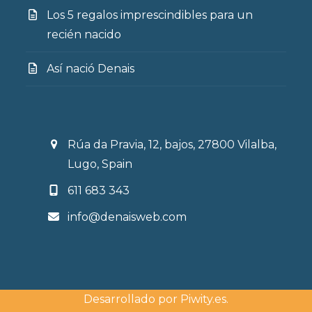
Los 5 regalos imprescindibles para un
recién nacido
Así nació Denais
Rúa da Pravia, 12, bajos, 27800 Vilalba,
Lugo, Spain
611 683 343
info@denaisweb.com
Desarrollado por
Piwity.es
.