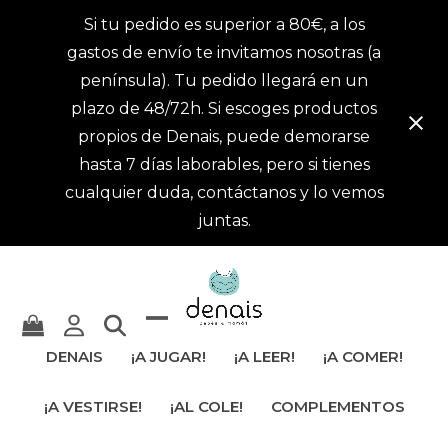
Si tu pedido es superior a 80€, a los
gastos de envío te invitamos nosotras (a
península). Tu pedido llegará en un
plazo de 48/72h. Si escoges productos
propios de Denais, puede demorarse
hasta 7 días laborables, pero si tienes
cualquier duda, contáctanos y lo vemos
juntas.
Mostrar
Cerrar
DENAIS
¡A JUGAR!
¡A LEER!
¡A COMER!
u
menú
¡A VESTIRSE!
¡AL COLE!
COMPLEMENTOS
ocultar
móvil