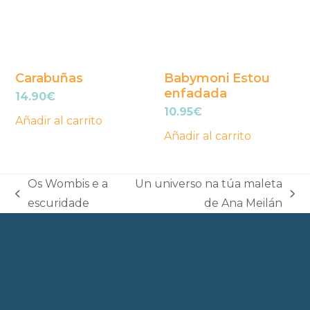
Carabuñas
Babymoni Estou
enfadada
14.90
€
10.95
€
Añadir al carrito
Añadir al carrito
Os Wombis e a
Un universo na túa maleta
previous
next
escuridade
de Ana Meilán
post:
post: