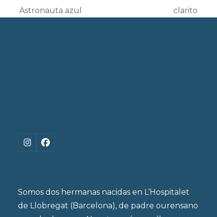
previous
next
Astronauta azul
clarito
post:
post:
Instagram
Facebook
Somos dos hermanas nacidas en L’Hospitalet
de Llobregat (Barcelona), de padre ourensano