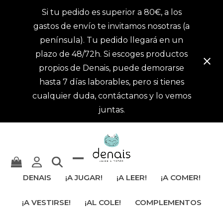
Si tu pedido es superior a 80€, a los
gastos de envío te invitamos nosotras (a
península). Tu pedido llegará en un
plazo de 48/72h. Si escoges productos
propios de Denais, puede demorarse
hasta 7 días laborables, pero si tienes
cualquier duda, contáctanos y lo vemos
juntas.
Mostrar
Cerrar
DENAIS
¡A JUGAR!
¡A LEER!
¡A COMER!
u
menú
¡A VESTIRSE!
¡AL COLE!
COMPLEMENTOS
ocultar
móvil