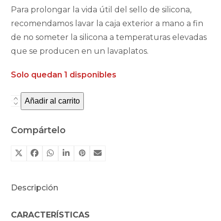
Para prolongar la vida útil del sello de silicona,
recomendamos lavar la caja exterior a mano a fin
de no someter la silicona a temperaturas elevadas
que se producen en un lavaplatos.
Solo quedan 1 disponibles
Añadir al carrito
Fiambrera
Yumbox
Original
Compártelo
6C
París
menta
cantidad
Descripción
CARACTERÍSTICAS