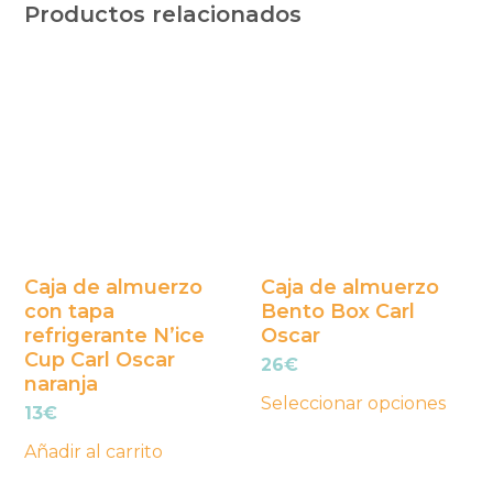
Productos relacionados
Este
producto
tiene
múltiples
variantes.
Las
opciones
se
Caja de almuerzo
Caja de almuerzo
con tapa
Bento Box Carl
pueden
refrigerante N’ice
Oscar
elegir
Cup Carl Oscar
26
€
en
naranja
la
Seleccionar opciones
13
€
página
Añadir al carrito
de