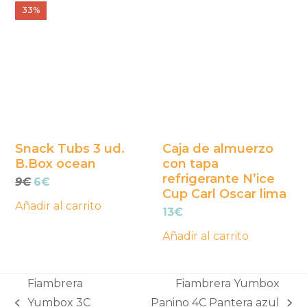
producto
33%
Snack Tubs 3 ud.
Caja de almuerzo
B.Box ocean
con tapa
refrigerante N’ice
El
El
9
€
6
€
Cup Carl Oscar lima
precio
precio
Añadir al carrito
original
actual
13
€
era:
es:
Añadir al carrito
9€.
6€.
Fiambrera
Fiambrera Yumbox
Yumbox 3C
Panino 4C Pantera azul