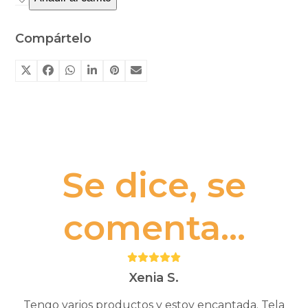
de
Monstruos
Compártelo
16.
Unas
rocas
muy
graciosas
cantidad
Se dice, se
comenta...
Puntuación:
5
Xenia S.
Tengo varios productos y estoy encantada. Tela