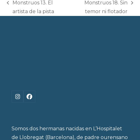
Monstruos 13. El
Monstruos 18. Sin
previous
next
artista de la pista
temor ni flotador
post:
post:
Instagram
Facebook
Somos dos hermanas nacidas en L’Hospitalet
de Llobregat (Barcelona), de padre ourensano