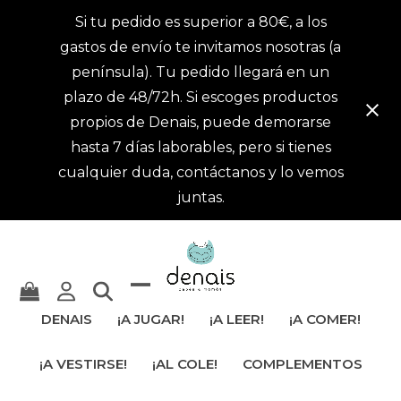
Si tu pedido es superior a 80€, a los
gastos de envío te invitamos nosotras (a
península). Tu pedido llegará en un
plazo de 48/72h. Si escoges productos
propios de Denais, puede demorarse
hasta 7 días laborables, pero si tienes
cualquier duda, contáctanos y lo vemos
juntas.
Mostrar
Cerrar
DENAIS
¡A JUGAR!
¡A LEER!
¡A COMER!
u
menú
¡A VESTIRSE!
¡AL COLE!
COMPLEMENTOS
ocultar
móvil