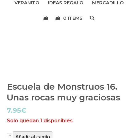
VERANITO
IDEAS REGALO
MERCADILLO
menú
0 ITEMS
Escuela de Monstruos 16.
Unas rocas muy graciosas
7.95
€
Solo quedan 1 disponibles
Añadir al carrito
Escuela