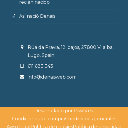
recién nacido
Así nació Denais
Rúa da Pravia, 12, bajos, 27800 Vilalba,
Lugo, Spain
611 683 343
info@denaisweb.com
Desarrollado por
Piwity.es
.
Condiciones de compra
Condiciones generales
Aviso legal
Política de cookies
Política de privacidad