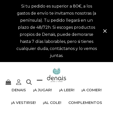
Si tu pedido es superior a 80€, a los
gastos de envío te invitamos nosotras (a
península). Tu pedido llegará en un
plazo de 48/72h. Si escoges productos
propios de Denais, puede demorarse
hasta 7 días laborables, pero si tienes
cualquier duda, contáctanos y lo vemos
juntas.
Mostrar
Cerrar
DENAIS
¡A JUGAR!
¡A LEER!
¡A COMER!
u
menú
¡A VESTIRSE!
¡AL COLE!
COMPLEMENTOS
ocultar
móvil