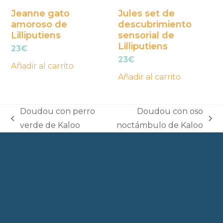
Jeanne gato
Jules set de
amoroso de
descubrimiento
Lilliputiens
sensorial de
Lilliputiens
23
€
23
€
Añadir al carrito
Añadir al carrito
Doudou con perro
Doudou con oso
previous
next
verde de Kaloo
noctámbulo de Kaloo
post:
post: