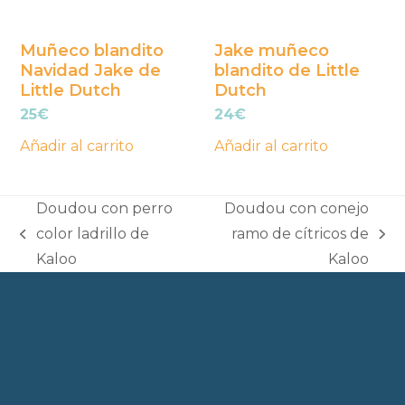
Muñeco blandito
Jake muñeco
Navidad Jake de
blandito de Little
Little Dutch
Dutch
25
€
24
€
Añadir al carrito
Añadir al carrito
Doudou con perro
Doudou con conejo
color ladrillo de
ramo de cítricos de
previous
next
Kaloo
Kaloo
post:
post: