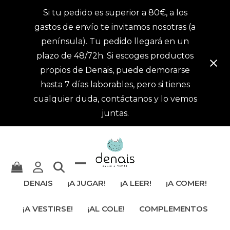
Si tu pedido es superior a 80€, a los
gastos de envío te invitamos nosotras (a
península). Tu pedido llegará en un
plazo de 48/72h. Si escoges productos
propios de Denais, puede demorarse
hasta 7 días laborables, pero si tienes
cualquier duda, contáctanos y lo vemos
juntas.
Mostrar
Cerrar
DENAIS
¡A JUGAR!
¡A LEER!
¡A COMER!
u
menú
¡A VESTIRSE!
¡AL COLE!
COMPLEMENTOS
ocultar
móvil