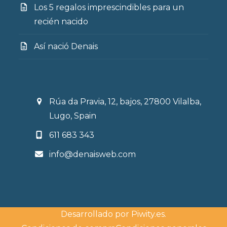
Los 5 regalos imprescindibles para un
recién nacido
Así nació Denais
Rúa da Pravia, 12, bajos, 27800 Vilalba,
Lugo, Spain
611 683 343
info@denaisweb.com
Desarrollado por
Piwity.es
.