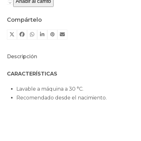
Añadir al carrito
Doudou
con
oso
Compártelo
noctámbulo
de
Kaloo
cantidad
Descripción
CARACTERÍSTICAS
Lavable a máquina a 30 °C.
Recomendado desde el nacimiento.