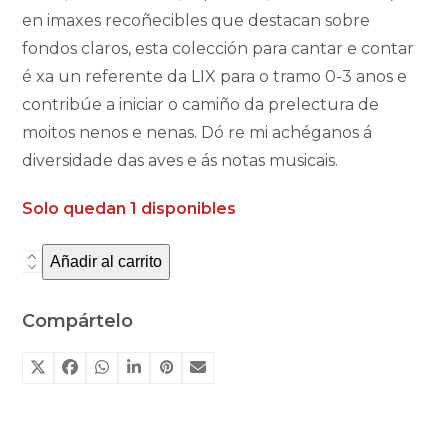
en imaxes recoñecibles que destacan sobre
fondos claros, esta colección para cantar e contar
é xa un referente da LIX para o tramo 0-3 anos e
contribúe a iniciar o camiño da prelectura de
moitos nenos e nenas. Dó re mi achéganos á
diversidade das aves e ás notas musicais.
Solo quedan 1 disponibles
Añadir al carrito
Colección
do
berce
Compártelo
á
lúa.
Dó
re