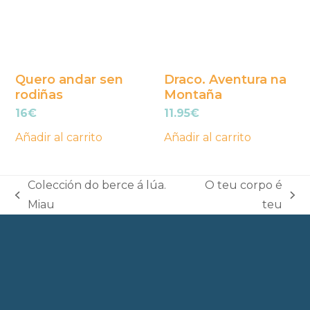
Quero andar sen
Draco. Aventura na
rodiñas
Montaña
16
€
11.95
€
Añadir al carrito
Añadir al carrito
Colección do berce á lúa.
O teu corpo é
previous
next
Miau
teu
post:
post: