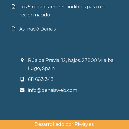
Los 5 regalos imprescindibles para un
recién nacido
Así nació Denais
Rúa da Pravia, 12, bajos, 27800 Vilalba,
Lugo, Spain
611 683 343
info@denaisweb.com
Desarrollado por
Piwity.es
.