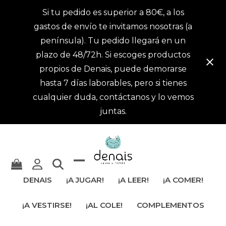
Si tu pedido es superior a 80€, a los
gastos de envío te invitamos nosotras (a
península). Tu pedido llegará en un
plazo de 48/72h. Si escoges productos
propios de Denais, puede demorarse
hasta 7 días laborables, pero si tienes
cualquier duda, contáctanos y lo vemos
juntas.
Mostrar
Cerrar
DENAIS
¡A JUGAR!
¡A LEER!
¡A COMER!
u
menú
¡A VESTIRSE!
¡AL COLE!
COMPLEMENTOS
ocultar
móvil