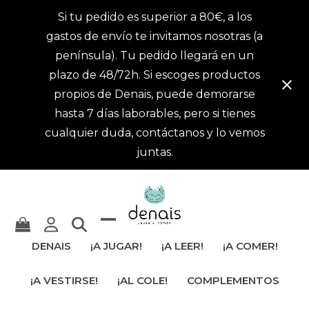
Si tu pedido es superior a 80€, a los
gastos de envío te invitamos nosotras (a
península). Tu pedido llegará en un
plazo de 48/72h. Si escoges productos
propios de Denais, puede demorarse
hasta 7 días laborables, pero si tienes
cualquier duda, contáctanos y lo vemos
juntas.
Mostrar
Cerrar
DENAIS
¡A JUGAR!
¡A LEER!
¡A COMER!
u
menú
¡A VESTIRSE!
¡AL COLE!
COMPLEMENTOS
ocultar
móvil