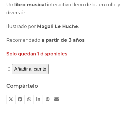
Un
libro musical
interactivo lleno de buen rollo y
diversión.
Ilustrado por
Magali Le Huche
.
Recomendado
a partir de 3 años
.
Solo quedan 1 disponibles
Añadir al carrito
DJ
Paco
libro
Compártelo
musical
con
mini
radio
cantidad