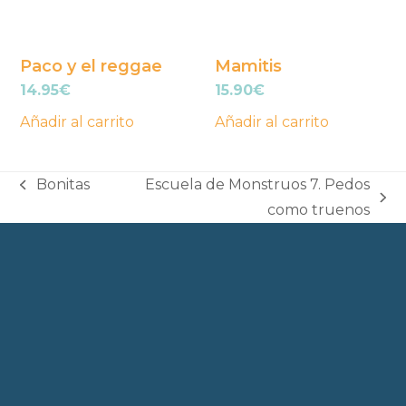
Paco y el reggae
Mamitis
14.95
€
15.90
€
Añadir al carrito
Añadir al carrito
Bonitas
Escuela de Monstruos 7. Pedos
previous
next
como truenos
post:
post: