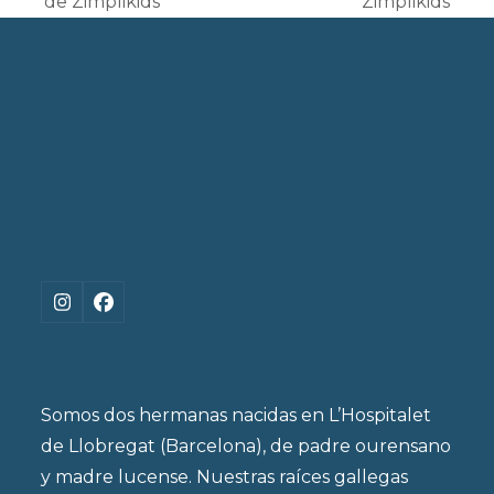
de Zimplikids
Zimplikids
post:
post:
Instagram
Facebook
Somos dos hermanas nacidas en L’Hospitalet
de Llobregat (Barcelona), de padre ourensano
y madre lucense. Nuestras raíces gallegas