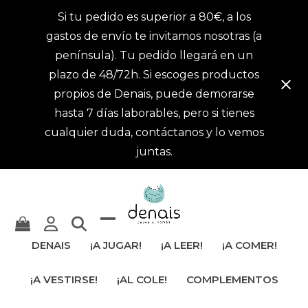
Si tu pedido es superior a 80€, a los
gastos de envío te invitamos nosotras (a
península). Tu pedido llegará en un
plazo de 48/72h. Si escoges productos
propios de Denais, puede demorarse
hasta 7 días laborables, pero si tienes
cualquier duda, contáctanos y lo vemos
juntas.
Mostrar
Cerrar
DENAIS
¡A JUGAR!
¡A LEER!
¡A COMER!
u
menú
¡A VESTIRSE!
¡AL COLE!
COMPLEMENTOS
ocultar
móvil