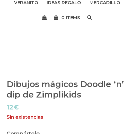
VERANITO
IDEAS REGALO
MERCADILLO
menú
0 ITEMS
Dibujos mágicos Doodle ‘n’
dip de Zimplikids
12
€
Sin existencias
Compártelo