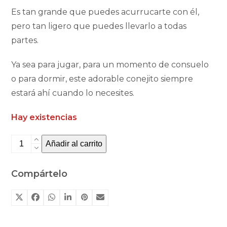
Es tan grande que puedes acurrucarte con él,
pero tan ligero que puedes llevarlo a todas
partes.
Ya sea para jugar, para un momento de consuelo
o para dormir, este adorable conejito siempre
estará ahí cuando lo necesites.
Hay existencias
Conejito
Añadir al carrito
32cm
Newborn
Compártelo
de
Little
Dutch
cantidad