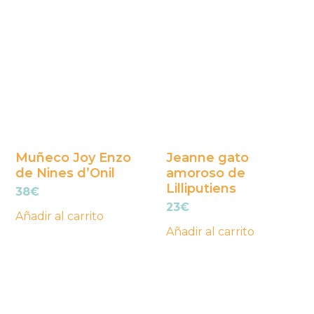
Muñeco Joy Enzo
Jeanne gato
de Nines d’Onil
amoroso de
Lilliputiens
38
€
23
€
Añadir al carrito
Añadir al carrito
Este
producto
tiene