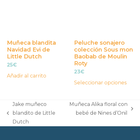
múltiples
variantes.
Las
opciones
se
Muñeca blandita
Peluche sonajero
Navidad Evi de
colección Sous mon
pueden
Little Dutch
Baobab de Moulin
elegir
Roty
25
€
en
23
€
la
Añadir al carrito
Seleccionar opciones
página
de
producto
Jake muñeco
Muñeca Alika floral con
next
blandito de Little
bebé de Nines d’Onil
previous
post:
Dutch
post: