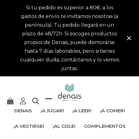
Si tu pedido es superior a 80€, a los
gastos de envío te invitamos nosotras (a
península). Tu pedido llegará en un
plazo de 48/72h. Si escoges productos
propios de Denais, puede demorarse
hasta 7 días laborables, pero si tienes
cualquier duda, contáctanos y lo vemos
juntas.
Mostrar
Cerrar
DENAIS
¡A JUGAR!
¡A LEER!
¡A COMER!
u
menú
¡A VESTIRSE!
¡AL COLE!
COMPLEMENTOS
ocultar
móvil