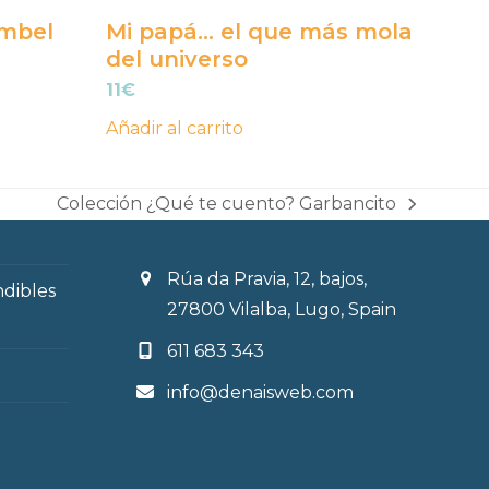
ombel
Mi papá… el que más mola
del universo
11
€
Añadir al carrito
Colección ¿Qué te cuento? Garbancito
next
post:
Rúa da Pravia, 12, bajos,
ndibles
27800 Vilalba, Lugo, Spain
611 683 343
info@denaisweb.com