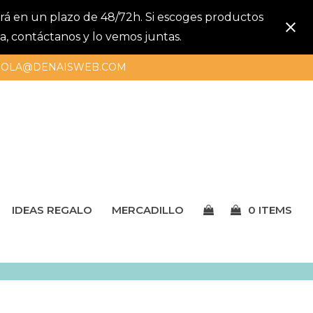
gará en un plazo de 48/72h. Si escoges productos
a, contáctanos y lo vemos juntas.
OLA@DENAISWEB.COM
IDEAS REGALO
MERCADILLO
0 ITEMS