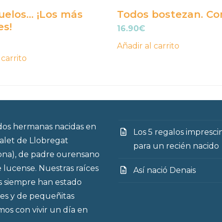
uelos… ¡Los más
Todos bostezan. C
s!
16.90
€
Añadir al carrito
 carrito
os hermanas nacidas en
Los 5 regalos impresci
talet de Llobregat
para un recién nacido
ona), de padre ourensano
 lucense. Nuestras raíces
Así nació Denais
s siempre han estado
es y de pequeñitas
os con vivir un día en