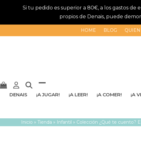
Si tu pedido es superior a 80€, a los gastos de
propios de Denais, puede demorar
HOME
BLOG
QUIEN
Mostrar
Cerrar
DENAIS
¡A JUGAR!
¡A LEER!
¡A COMER!
¡A V
u
menú
ocultar
móvil
Inicio
»
Tienda
»
Infantil
»
Colección ¿Qué te cuento? El
menú