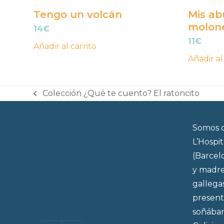
Tengo un volcán
Mis ab
molone
14
€
11
€
Añadir al carrito
Añadir al
Colección ¿Qué te cuento? El ratoncito
previous
post:
Somos d
L’Hospi
(Barcel
y madre
gallega
present
soñábam