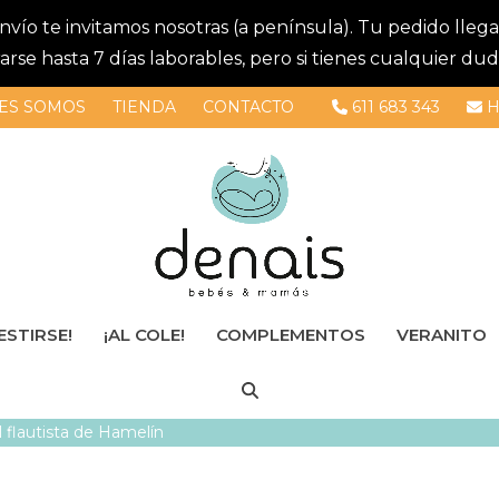
 envío te invitamos nosotras (a península). Tu pedido lle
se hasta 7 días laborables, pero si tienes cualquier dud
ES SOMOS
TIENDA
CONTACTO
611 683 343
H
ESTIRSE!
¡AL COLE!
COMPLEMENTOS
VERANITO
 flautista de Hamelín