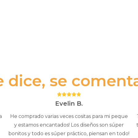
e dice, se comenta.
Puntuación:
5
Evelin B.
a
He comprado varias veces cositas para mi peque
y estamos encantados! Los diseños son súper
bonitos y todo es súper práctico, piensan en todo!