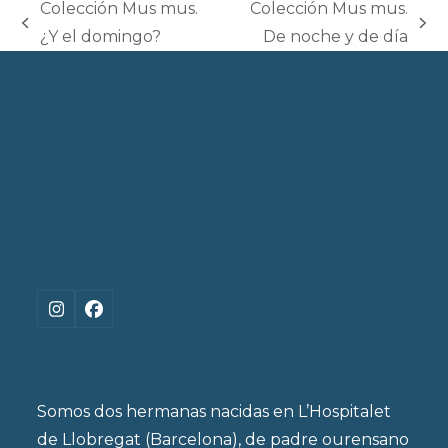
Colección Mus mus.
Colección Mus mus.
previous
next
¿Y el domingo?
De noche y de día
post:
post:
Instagram
Facebook
Somos dos hermanas nacidas en L’Hospitalet
de Llobregat (Barcelona), de padre ourensano