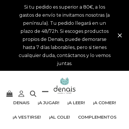
Si tu pedido es superior a 80€, a los
gastos de envío te invitamos nosotras (a
península). Tu pedido llegará en un
plazo de 48/72h. Si escoges productos
propios de Denais, puede demorarse
hasta 7 días laborables, pero si tienes
cualquier duda, contáctanos y lo vemos
juntas.
Mostrar
Cerrar
DENAIS
¡A JUGAR!
¡A LEER!
¡A COMER!
u
menú
¡A VESTIRSE!
¡AL COLE!
COMPLEMENTOS
ocultar
móvil