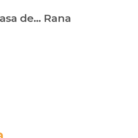
casa de… Rana
..