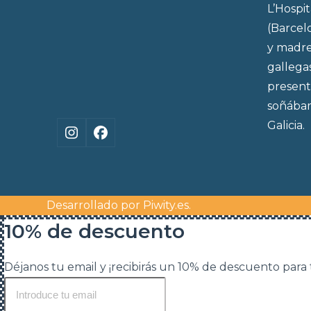
L’Hospi
(Barcel
y madre
gallega
present
soñábam
Galicia.
Instagram
Facebook
Desarrollado por
Piwity.es
.
10% de descuento
Déjanos tu email y ¡recibirás un 10% de descuento para