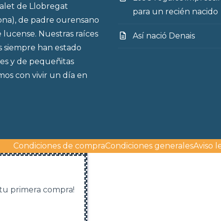
talet de Llobregat
para un recién nacido
ona), de padre ourensano
 lucense. Nuestras raíces
Así nació Denais
s siempre han estado
es y de pequeñitas
os con vivir un día en
Condiciones de compra
Condiciones generales
Aviso l
 tu primera compra!