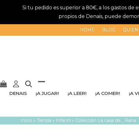
Si tu pedido es superior a 80€, a los gastos de
propios de Denais, puede demorar
HOME
BLOG
QUIEN
Mostrar
Cerrar
DENAIS
¡A JUGAR!
¡A LEER!
¡A COMER!
¡A V
u
menú
ocultar
móvil
Inicio
»
Tienda
»
Infantil
»
Colección La casa de… Rana
menú