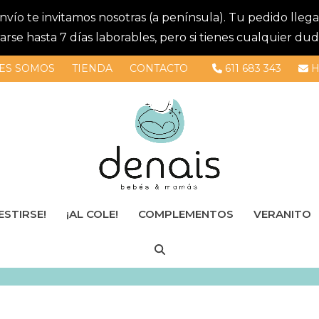
 envío te invitamos nosotras (a península). Tu pedido lle
se hasta 7 días laborables, pero si tienes cualquier dud
ES SOMOS
TIENDA
CONTACTO
611 683 343
H
ESTIRSE!
¡AL COLE!
COMPLEMENTOS
VERANITO