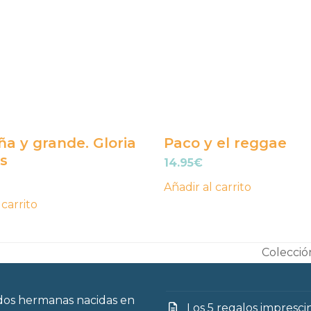
a y grande. Gloria
Paco y el reggae
s
14.95
€
Añadir al carrito
 carrito
Colecció
next
post:
os hermanas nacidas en
Los 5 regalos impresci