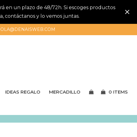
gará en un plazo de 48/72h. Si escoges productos
a, contáctanos y lo vemos juntas.
OLA@DENAISWEB.COM
IDEAS REGALO
MERCADILLO
0 ITEMS