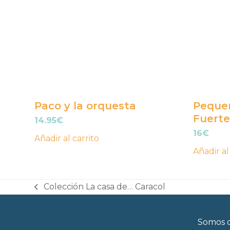
Paco y la orquesta
Pequeñ
Fuerte
14.95
€
16
€
Añadir al carrito
Añadir al
Colección La casa de… Caracol
previous
post:
Somos d