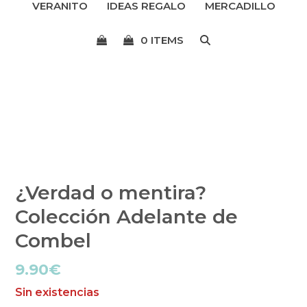
VERANITO
IDEAS REGALO
MERCADILLO
menú
0 ITEMS
¿Verdad o mentira?
Colección Adelante de
Combel
9.90
€
Sin existencias