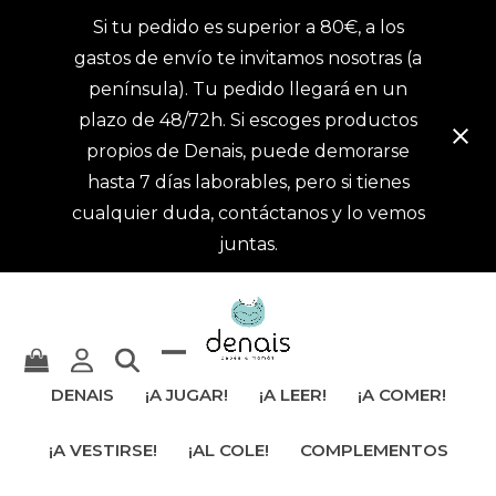
Si tu pedido es superior a 80€, a los
gastos de envío te invitamos nosotras (a
península). Tu pedido llegará en un
plazo de 48/72h. Si escoges productos
propios de Denais, puede demorarse
hasta 7 días laborables, pero si tienes
cualquier duda, contáctanos y lo vemos
juntas.
Mostrar
Cerrar
DENAIS
¡A JUGAR!
¡A LEER!
¡A COMER!
u
menú
¡A VESTIRSE!
¡AL COLE!
COMPLEMENTOS
ocultar
móvil