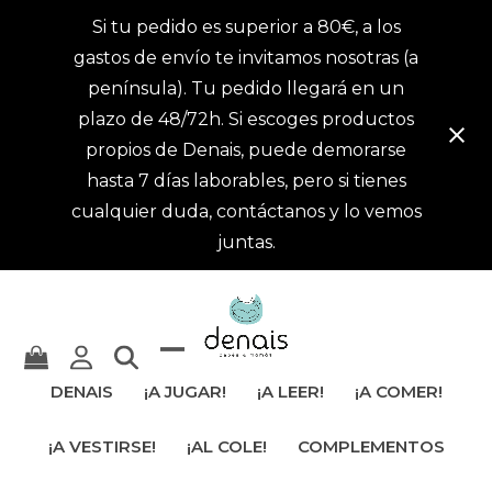
Si tu pedido es superior a 80€, a los
gastos de envío te invitamos nosotras (a
península). Tu pedido llegará en un
plazo de 48/72h. Si escoges productos
propios de Denais, puede demorarse
hasta 7 días laborables, pero si tienes
cualquier duda, contáctanos y lo vemos
juntas.
Mostrar
Cerrar
DENAIS
¡A JUGAR!
¡A LEER!
¡A COMER!
u
menú
¡A VESTIRSE!
¡AL COLE!
COMPLEMENTOS
ocultar
móvil