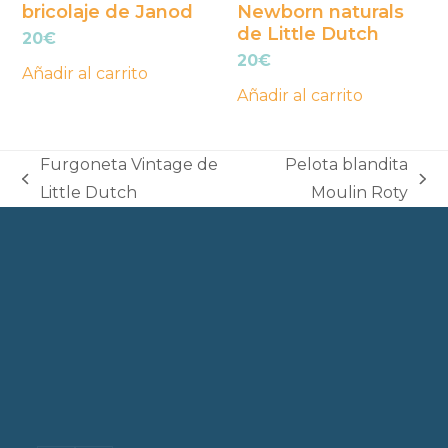
bricolaje de Janod
Newborn naturals
de Little Dutch
20
€
20
€
Añadir al carrito
Añadir al carrito
Furgoneta Vintage de
Pelota blandita
previous
next
Little Dutch
Moulin Roty
post:
post: