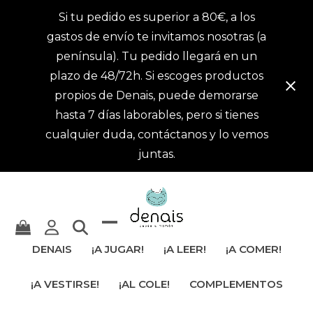
Si tu pedido es superior a 80€, a los
gastos de envío te invitamos nosotras (a
península). Tu pedido llegará en un
plazo de 48/72h. Si escoges productos
propios de Denais, puede demorarse
hasta 7 días laborables, pero si tienes
cualquier duda, contáctanos y lo vemos
juntas.
Mostrar
Cerrar
DENAIS
¡A JUGAR!
¡A LEER!
¡A COMER!
u
menú
¡A VESTIRSE!
¡AL COLE!
COMPLEMENTOS
ocultar
móvil