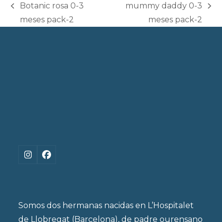
Botanic rosa 0-3
mummy daddy 0-3
previous
next
meses pack-2
meses pack-2
post:
post:
Instagram
Facebook
Somos dos hermanas nacidas en L’Hospitalet
de Llobregat (Barcelona), de padre ourensano