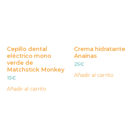
Cepillo dental
Crema hidratante
eléctrico mono
Anainas
verde de
25
€
Matchstick Monkey
Añadir al carrito
15
€
Añadir al carrito
Este
Este
producto
producto
tiene
tiene
múltiples
múltiples