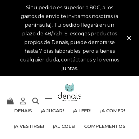
Si tu pedido es superior a 80€, a los
gastos de envío te invitamos nosotras (a
península). Tu pedido llegará en un
plazo de 48/72h. Si escoges productos
propios de Denais, puede demorarse
hasta 7 días laborables, pero si tienes
cualquier duda, contáctanos y lo vemos
juntas.
Mostrar
Cerrar
DENAIS
¡A JUGAR!
¡A LEER!
¡A COMER!
u
menú
¡A VESTIRSE!
¡AL COLE!
COMPLEMENTOS
ocultar
móvil