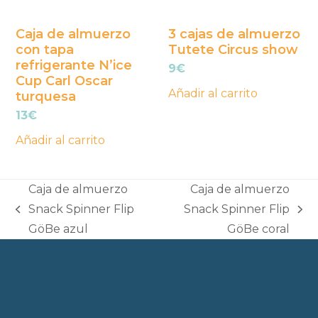
Caja de almuerzo
3 cajas de almuerzo
con tapa
Tutete Circus show
refrigerante N’ice
9
€
Cup Carl Oscar
Añadir al carrito
turquesa
13
€
Añadir al carrito
Caja de almuerzo
Caja de almuerzo
Snack Spinner Flip
Snack Spinner Flip
previous
next
GöBe azul
GöBe coral
post:
post: