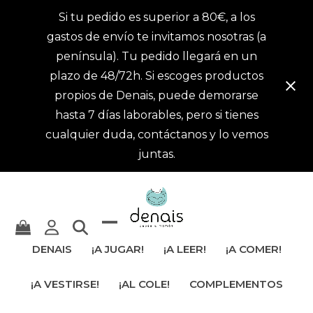
Si tu pedido es superior a 80€, a los
gastos de envío te invitamos nosotras (a
península). Tu pedido llegará en un
plazo de 48/72h. Si escoges productos
propios de Denais, puede demorarse
hasta 7 días laborables, pero si tienes
cualquier duda, contáctanos y lo vemos
juntas.
Mostrar
Cerrar
DENAIS
¡A JUGAR!
¡A LEER!
¡A COMER!
u
menú
¡A VESTIRSE!
¡AL COLE!
COMPLEMENTOS
ocultar
móvil