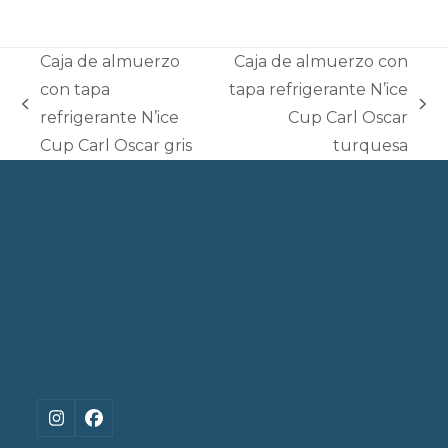
Caja de almuerzo
Caja de almuerzo con
con tapa
tapa refrigerante N’ice
previous
next
refrigerante N’ice
Cup Carl Oscar
post:
post:
Cup Carl Oscar gris
turquesa
Instagram
Facebook