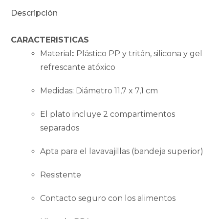
N'ice
Descripción
Cup
Carl
CARACTERISTICAS
Oscar
Material
:
Plástico PP y tritán, silicona y gel
lima
refrescante atóxico
cantidad
Medidas: Diámetro 11,7 x 7,1 cm
El plato incluye 2 compartimentos
separados
Apta para el lavavajillas (bandeja superior)
Resistente
Contacto seguro con los alimentos