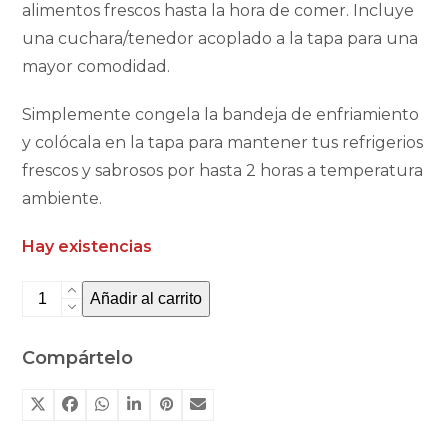
alimentos frescos hasta la hora de comer. Incluye
una cuchara/tenedor acoplado a la tapa para una
mayor comodidad.
Simplemente congela la bandeja de enfriamiento
y colócala en la tapa para mantener tus refrigerios
frescos y sabrosos por hasta 2 horas a temperatura
ambiente.
Hay existencias
Caja
Añadir al carrito
de
almuerzo
Compártelo
con
tapa
refrigerante