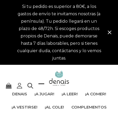
Si tu pedido es superior a 80€, a los
gastos de envío te invitamos nosotras (a
península). Tu pedido llegará en un
plazo de 48/72h. Si escoges productos
propios de Denais, puede demorarse
hasta 7 días laborables, pero si tienes
cualquier duda, contáctanos y lo vemos
juntas.
Mostrar
Cerrar
DENAIS
¡A JUGAR!
¡A LEER!
¡A COMER!
u
menú
¡A VESTIRSE!
¡AL COLE!
COMPLEMENTOS
ocultar
móvil