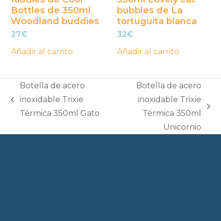
Bottles de 350ml
bubbles de La
Woodland buddies
tortuguita blanca
27
€
32
€
Añadir al carrito
Añadir al carrito
Botella de acero
Botella de acero
inoxidable Trixie
inoxidable Trixie
previous
next
Térmica 350ml Gato
Térmica 350ml
post:
post:
Unicornio