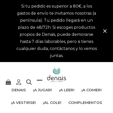
Si tu pedido es superior a 80€, a los
gastos de envío te invitamos nosotras (a
península). Tu pedido llegará en un
plazo de 48/72h. Si escoges productos
propios de Denais, puede demorarse
hasta 7 días laborables, pero si tienes
cualquier duda, contáctanos y lo vemos
juntas.
Mostrar
Cerrar
DENAIS
¡A JUGAR!
¡A LEER!
¡A COMER!
u
menú
¡A VESTIRSE!
¡AL COLE!
COMPLEMENTOS
ocultar
móvil