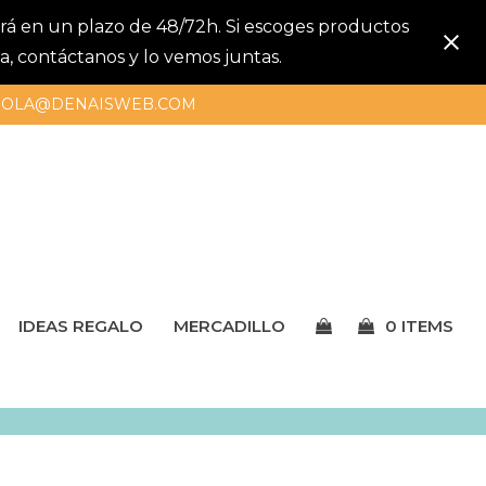
gará en un plazo de 48/72h. Si escoges productos
a, contáctanos y lo vemos juntas.
OLA@DENAISWEB.COM
IDEAS REGALO
MERCADILLO
0 ITEMS