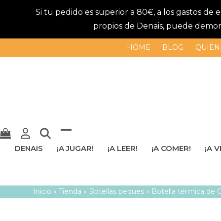
Si tu pedido es superior a 80€, a los gastos de
propios de Denais, puede demorar
HOME
BLOG
QUIEN
Mostrar
Cerrar
DENAIS
¡A JUGAR!
¡A LEER!
¡A COMER!
¡A V
u
menú
ocultar
móvil
Inicio
»
Tienda
»
Botellas peques
»
Botella térmica de 
menú