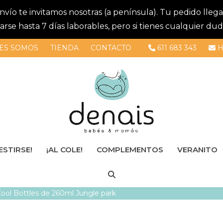
 envío te invitamos nosotras (a península). Tu pedido lle
se hasta 7 días laborables, pero si tienes cualquier dud
ES SOMOS
TIENDA
CONTACTO
611 683 343
H
ESTIRSE!
¡AL COLE!
COMPLEMENTOS
VERANITO
Cool Bottles de 260ml Jungle park