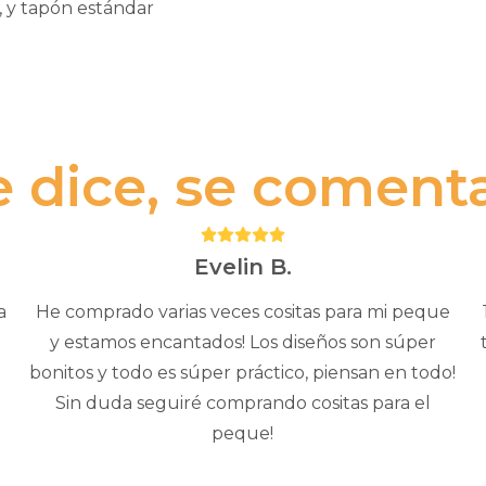
r, y tapón estándar
e dice, se comenta.
Puntuación:
5
Evelin B.
a
He comprado varias veces cositas para mi peque
y estamos encantados! Los diseños son súper
bonitos y todo es súper práctico, piensan en todo!
Sin duda seguiré comprando cositas para el
peque!