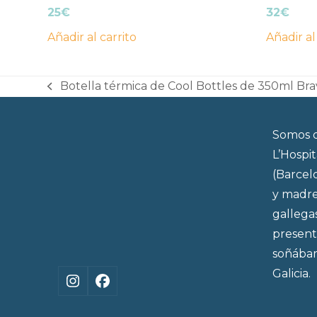
25
€
32
€
Añadir al carrito
Añadir al
Botella térmica de Cool Bottles de 350ml Bra
previous
post:
Somos d
L’Hospi
(Barcel
y madre
gallega
present
soñábam
Galicia.
Instagram
Facebook