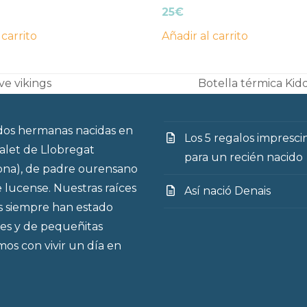
25
€
 carrito
Añadir al carrito
ve vikings
Botella térmica Kid
next
post:
os hermanas nacidas en
Los 5 regalos impresci
talet de Llobregat
para un recién nacido
ona), de padre ourensano
 lucense. Nuestras raíces
Así nació Denais
s siempre han estado
es y de pequeñitas
os con vivir un día en