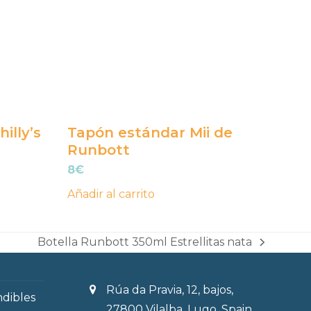
illy’s
Tapón estándar Mii de
Runbott
8
€
Añadir al carrito
Botella Runbott 350ml Estrellitas nata
next
post:
Rúa da Pravia, 12, bajos,
ndibles
27800 Vilalba, Lugo, Spain