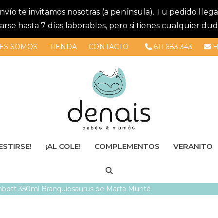
 envío te invitamos nosotras (a península). Tu pedido lle
se hasta 7 días laborables, pero si tienes cualquier dud
ES SOMOS
TIENDA
CONTACTO
611 683 343
H
ESTIRSE!
¡AL COLE!
COMPLEMENTOS
VERANITO
nbott 350ml Branquiosaurus de Marta Munté