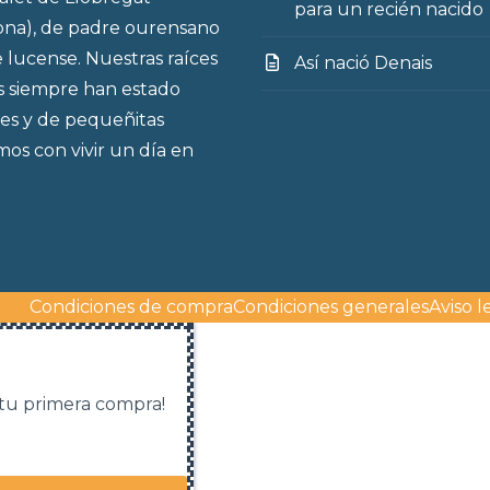
para un recién nacido
ona), de padre ourensano
 lucense. Nuestras raíces
Así nació Denais
s siempre han estado
es y de pequeñitas
os con vivir un día en
Condiciones de compra
Condiciones generales
Aviso l
 tu primera compra!