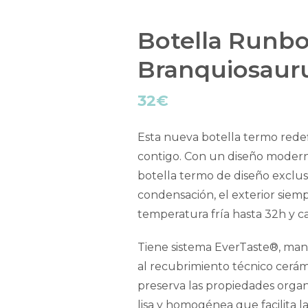
Botella Runbo
Branquiosaur
32
€
Esta nueva botella termo redefi
contigo. Con un diseño moderno
botella termo de diseño exclusi
condensación, el exterior siem
temperatura fría hasta 32h y ca
Tiene sistema EverTaste®, mant
al recubrimiento técnico cerámi
preserva las propiedades organ
lisa y homogénea que facilita l