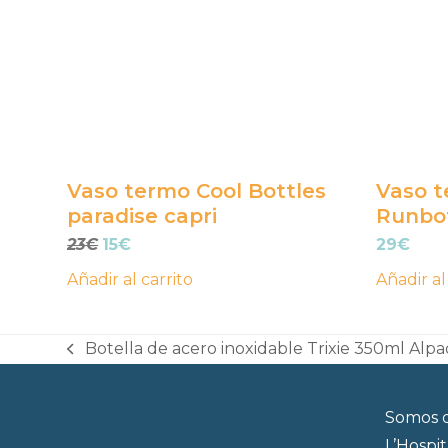
Vaso termo Cool Bottles
Vaso t
paradise capri
Runbo
El
El
23
€
15
€
29
€
precio
precio
Añadir al carrito
Añadir al
original
actual
era:
es:
23€.
15€.
Botella de acero inoxidable Trixie 350ml Alpa
previous
post:
Somos d
L’Hospi