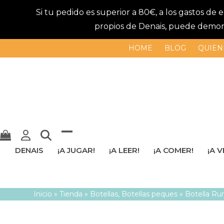
Si tu pedido es superior a 80€, a los gastos de
propios de Denais, puede demorar
HOME
BLOG
QUIEN
Mostrar
Cerrar
DENAIS
¡A JUGAR!
¡A LEER!
¡A COMER!
¡A V
u
menú
ocultar
móvil
Inicio
»
Tienda
»
Botellas
,
Botellas peques
»
Botella Ru
menú