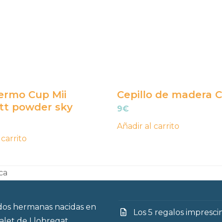
ermo Cup Mii
Cepillo de madera Ch
tt powder sky
9
€
Añadir al carrito
 carrito
ca
os hermanas nacidas en
Los 5 regalos impresci
talet de Llobregat