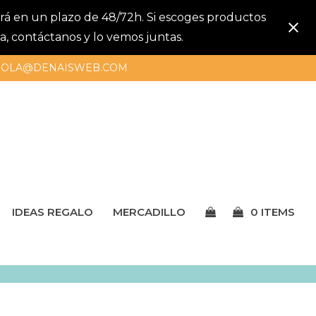
gará en un plazo de 48/72h. Si escoges productos
a, contáctanos y lo vemos juntas.
OLA@DENAISWEB.COM
IDEAS REGALO
MERCADILLO
0 ITEMS