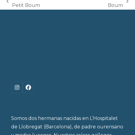
previous
next
Petit Boum
Boum
post:
post:
Instagram
Facebook
Somos dos hermanas nacidas en L’Hospitalet
de Llobregat (Barcelona), de padre ourensano