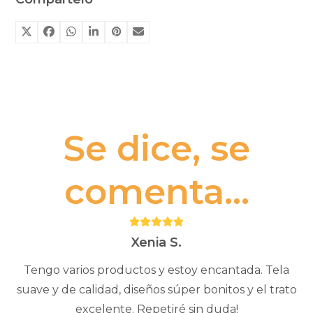
era:
es:
13€.
5€.
Se dice, se
comenta...
Puntuación:
5
Xenia S.
Tengo varios productos y estoy encantada. Tela
suave y de calidad, diseños súper bonitos y el trato
excelente. Repetiré sin duda!