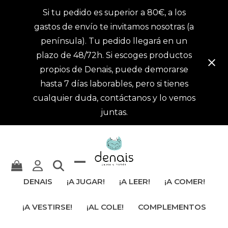
Si tu pedido es superior a 80€, a los
gastos de envío te invitamos nosotras (a
península). Tu pedido llegará en un
plazo de 48/72h. Si escoges productos
propios de Denais, puede demorarse
hasta 7 días laborables, pero si tienes
cualquier duda, contáctanos y lo vemos
juntas.
Mostrar
Cerrar
DENAIS
¡A JUGAR!
¡A LEER!
¡A COMER!
u
menú
¡A VESTIRSE!
¡AL COLE!
COMPLEMENTOS
ocultar
móvil