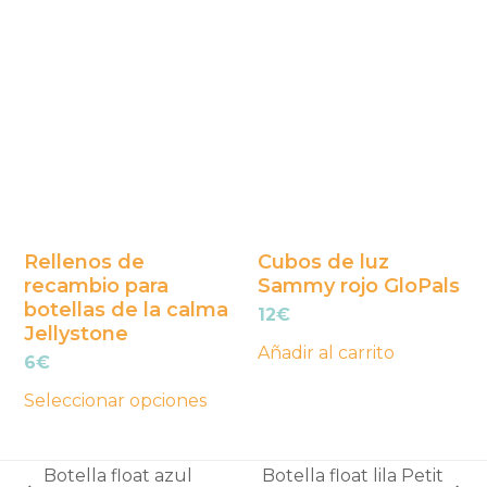
página
era:
es:
Este
5€.
3€.
de
producto
producto
tiene
múltiples
variantes.
Las
opciones
se
Rellenos de
Cubos de luz
recambio para
Sammy rojo GloPals
pueden
botellas de la calma
12
€
elegir
Jellystone
en
Añadir al carrito
6
€
la
Seleccionar opciones
página
de
producto
Botella float azul
Botella float lila Petit