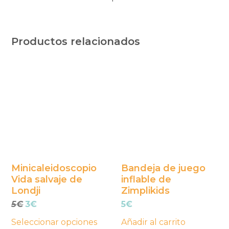
Productos relacionados
Este
producto
tiene
múltiples
variantes.
Las
opciones
se
Minicaleidoscopio
Bandeja de juego
Vida salvaje de
inflable de
pueden
Londji
Zimplikids
elegir
El
El
5
€
3
€
5
€
en
precio
precio
la
Seleccionar opciones
Añadir al carrito
original
actual