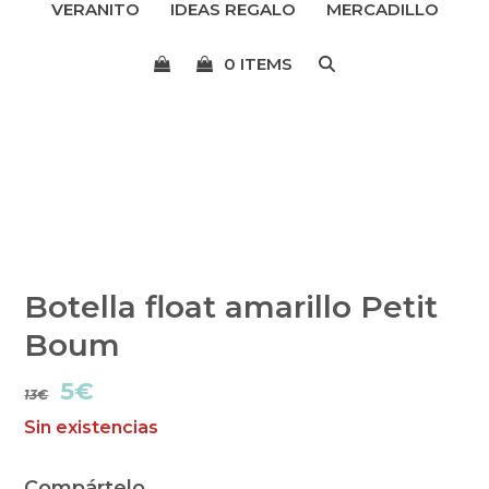
VERANITO
IDEAS REGALO
MERCADILLO
menú
0 ITEMS
Botella float amarillo Petit
Boum
El
El
5
€
13
€
Sin existencias
precio
precio
original
actual
Compártelo