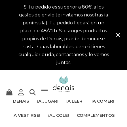
Si tu pedido es superior a 80€, a los
gastos de envío te invitamos nosotras (a
península). Tu pedido llegará en un
plazo de 48/72h. Si escoges productos
propios de Denais, puede demorarse
hasta 7 días laborables, pero si tienes
cualquier duda, contáctanos y lo vemos
juntas.
Mostrar
Cerrar
DENAIS
¡A JUGAR!
¡A LEER!
¡A COMER!
u
menú
¡A VESTIRSE!
¡AL COLE!
COMPLEMENTOS
ocultar
móvil