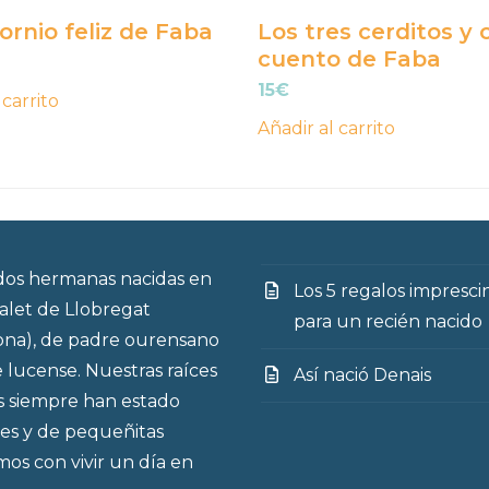
ornio feliz de Faba
Los tres cerditos y 
cuento de Faba
15
€
 carrito
Añadir al carrito
os hermanas nacidas en
Los 5 regalos impresci
talet de Llobregat
para un recién nacido
ona), de padre ourensano
 lucense. Nuestras raíces
Así nació Denais
s siempre han estado
es y de pequeñitas
os con vivir un día en