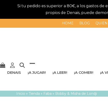
Si tu pedido es superior a 80€, a los gastos de
propios de Denais, puede demorar
HOME
BLOG
QUIEN
Mostrar
Cerrar
DENAIS
¡A JUGAR!
¡A LEER!
¡A COMER!
¡A V
u
menú
ocultar
móvil
Inicio
»
Tienda
»
Faba
»
Bobby & Misha de Londji
menú