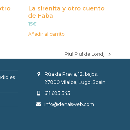
otro
La sirenita y otro cuento
de Faba
15
€
Añadir al carrito
Piu! Piu! de Londji
next
post:
Rúa da Pravia, 12, bajos,
ndibles
27800 Vilalba, Lugo, Spain
611 683 343
info@denaisweb.com