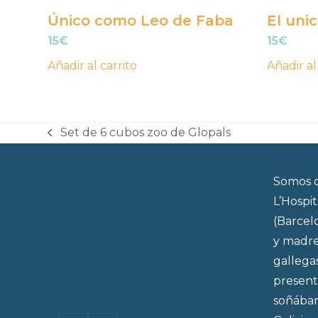
Único como Leo de Faba
El unic
15
€
15
€
Añadir al carrito
Añadir al
Set de 6 cubos zoo de Glopals
previous
post:
Somos d
L’Hospi
(Barcel
y madre
gallega
present
soñábam