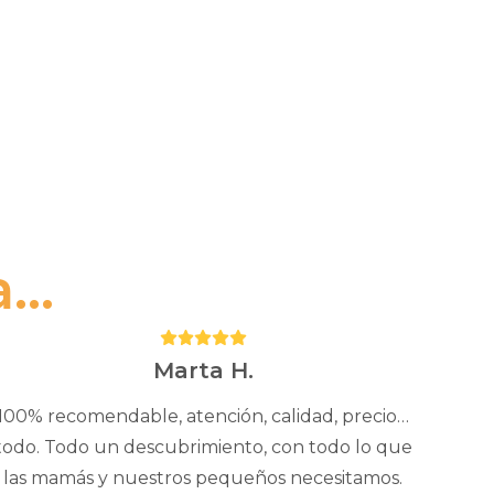
..
Puntuación:
5
Marta H.
100% recomendable, atención, calidad, precio…
todo. Todo un descubrimiento, con todo lo que
las mamás y nuestros pequeños necesitamos.