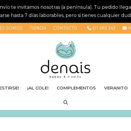
 envío te invitamos nosotras (a península). Tu pedido lle
se hasta 7 días laborables, pero si tienes cualquier dud
ES SOMOS
TIENDA
CONTACTO
611 683 343
H
ESTIRSE!
¡AL COLE!
COMPLEMENTOS
VERANITO