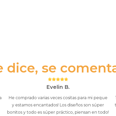
e dice, se comenta.
Puntuación:
5
Evelin B.
a
He comprado varias veces cositas para mi peque
y estamos encantados! Los diseños son súper
bonitos y todo es súper práctico, piensan en todo!