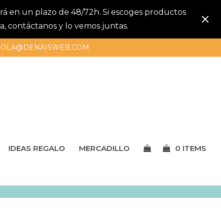
gará en un plazo de 48/72h. Si escoges productos
a, contáctanos y lo vemos juntas.
OLA@DENAISWEB.COM
IDEAS REGALO
MERCADILLO
0 ITEMS