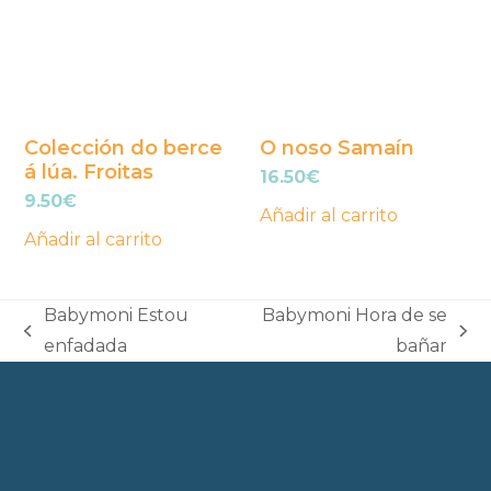
Colección do berce
O noso Samaín
á lúa. Froitas
16.50
€
9.50
€
Añadir al carrito
Añadir al carrito
Babymoni Estou
Babymoni Hora de se
previous
next
enfadada
bañar
post:
post: