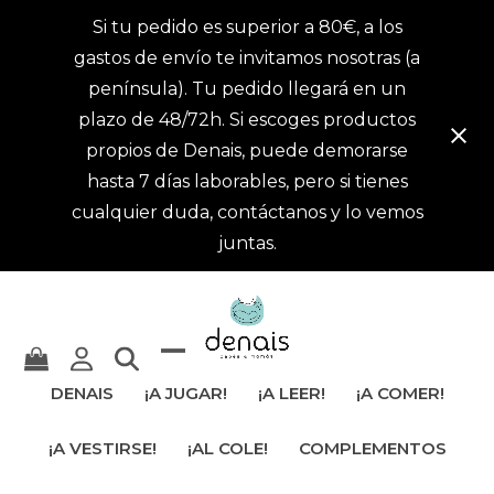
Si tu pedido es superior a 80€, a los
gastos de envío te invitamos nosotras (a
península). Tu pedido llegará en un
plazo de 48/72h. Si escoges productos
propios de Denais, puede demorarse
hasta 7 días laborables, pero si tienes
cualquier duda, contáctanos y lo vemos
juntas.
Mostrar
Cerrar
DENAIS
¡A JUGAR!
¡A LEER!
¡A COMER!
u
menú
¡A VESTIRSE!
¡AL COLE!
COMPLEMENTOS
ocultar
móvil