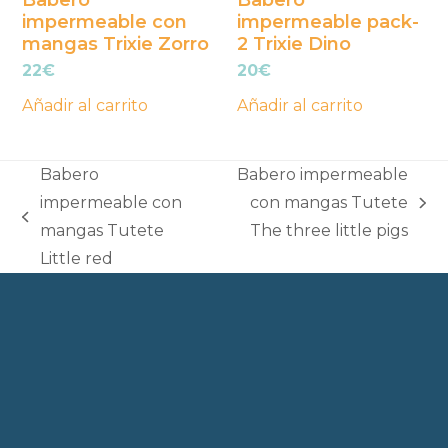
Babero
Babero
impermeable con
impermeable pack-
mangas Trixie Zorro
2 Trixie Dino
22
€
20
€
Añadir al carrito
Añadir al carrito
Babero
Babero impermeable
impermeable con
con mangas Tutete
next
previous
mangas Tutete
The three little pigs
post:
post:
Little red