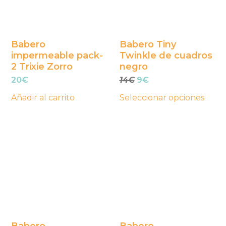
Las
opciones
se
Babero
Babero Tiny
impermeable pack-
Twinkle de cuadros
pueden
2 Trixie Zorro
negro
elegir
El
El
20
€
14
€
9
€
en
precio
precio
la
Añadir al carrito
Seleccionar opciones
original
actual
página
era:
es:
14€.
9€.
de
producto