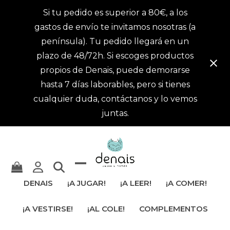
Si tu pedido es superior a 80€, a los
gastos de envío te invitamos nosotras (a
península). Tu pedido llegará en un
plazo de 48/72h. Si escoges productos
propios de Denais, puede demorarse
hasta 7 días laborables, pero si tienes
cualquier duda, contáctanos y lo vemos
juntas.
Mostrar
Cerrar
DENAIS
¡A JUGAR!
¡A LEER!
¡A COMER!
u
menú
¡A VESTIRSE!
¡AL COLE!
COMPLEMENTOS
ocultar
móvil