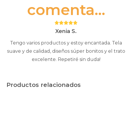
comenta...
Puntuación:
5
Xenia S.
Tengo varios productos y estoy encantada. Tela
suave y de calidad, diseños súper bonitos y el trato
excelente. Repetiré sin duda!
Productos relacionados
Este
producto
tiene
múltiples
variantes.