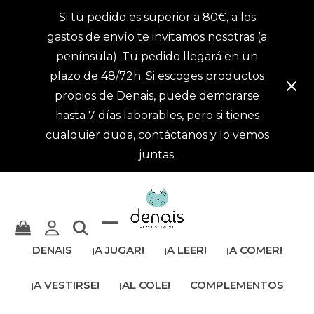
Si tu pedido es superior a 80€, a los
gastos de envío te invitamos nosotras (a
península). Tu pedido llegará en un
plazo de 48/72h. Si escoges productos
propios de Denais, puede demorarse
hasta 7 días laborables, pero si tienes
cualquier duda, contáctanos y lo vemos
juntas.
Mostrar
Cerrar
DENAIS
¡A JUGAR!
¡A LEER!
¡A COMER!
u
menú
¡A VESTIRSE!
¡AL COLE!
COMPLEMENTOS
ocultar
móvil