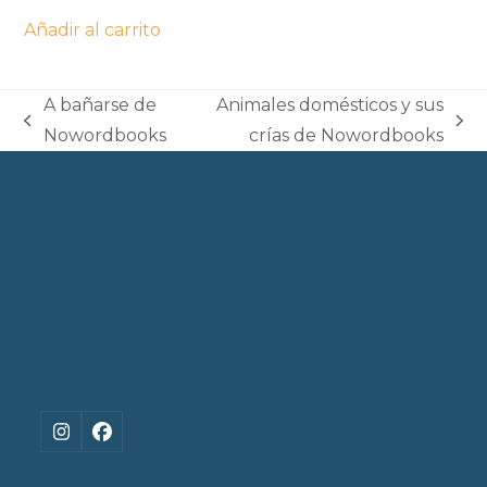
Añadir al carrito
A bañarse de
Animales domésticos y sus
previous
next
Nowordbooks
crías de Nowordbooks
post:
post:
Instagram
Facebook