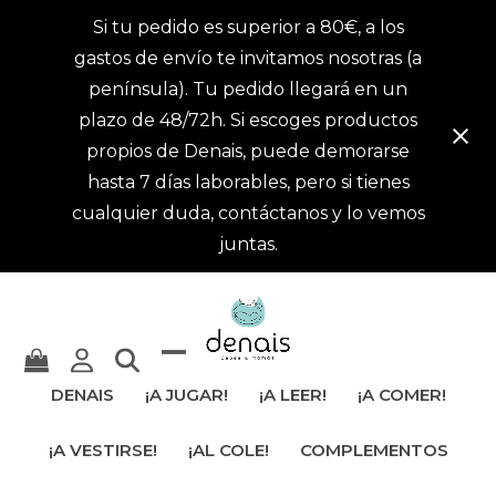
Si tu pedido es superior a 80€, a los
gastos de envío te invitamos nosotras (a
península). Tu pedido llegará en un
plazo de 48/72h. Si escoges productos
propios de Denais, puede demorarse
hasta 7 días laborables, pero si tienes
cualquier duda, contáctanos y lo vemos
juntas.
Mostrar
Cerrar
DENAIS
¡A JUGAR!
¡A LEER!
¡A COMER!
u
menú
¡A VESTIRSE!
¡AL COLE!
COMPLEMENTOS
ocultar
móvil