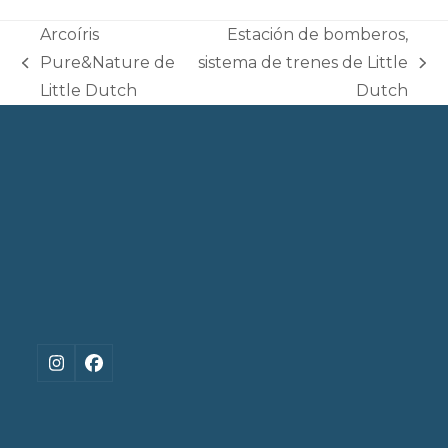
Arcoíris
Estación de bomberos,
Pure&Nature de
sistema de trenes de Little
previous
next
Little Dutch
Dutch
post:
post:
Instagram
Facebook