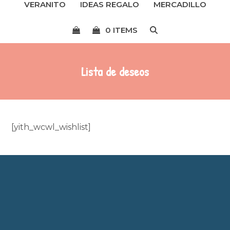
VERANITO
IDEAS REGALO
MERCADILLO
menú
0 ITEMS
Lista de deseos
[yith_wcwl_wishlist]