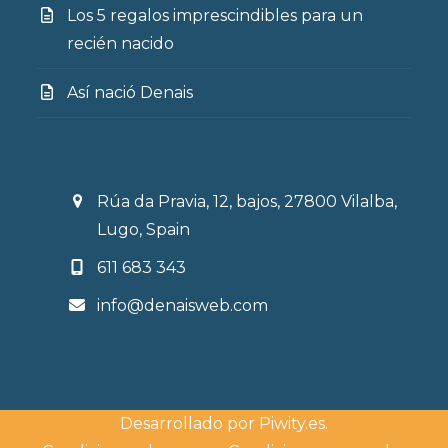
Los 5 regalos imprescindibles para un
recién nacido
Así nació Denais
Rúa da Pravia, 12, bajos, 27800 Vilalba,
Lugo, Spain
611 683 343
info@denaisweb.com
Desarrollado por
Piwity.es
.