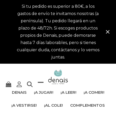
Si tu pedido es superior a 80€, a los
gastos de envío te invitamos nosotras (a
península). Tu pedido llegará en un
plazo de 48/72h. Si escoges productos
propios de Denais, puede demorarse
hasta 7 días laborables, pero si tienes
cualquier duda, contáctanos y lo vemos
juntas.
Mostrar
Cerrar
DENAIS
¡A JUGAR!
¡A LEER!
¡A COMER!
u
menú
¡A VESTIRSE!
¡AL COLE!
COMPLEMENTOS
ocultar
móvil