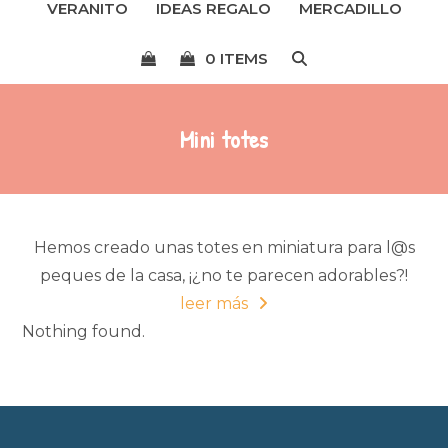
VERANITO
IDEAS REGALO
MERCADILLO
menú
0 ITEMS
Mini totes
Hemos creado unas totes en miniatura para l@s
peques de la casa, ¡¿no te parecen adorables?!
leer más
Nothing found.