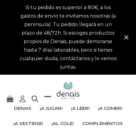
Si tu pedido es superior a 80€, a los
gastos de envío te invitamos nosotras (a
península). Tu pedido llegará en un
plazo de 48/72h. Si escoges productos
propios de Denais, puede demorarse
hasta 7 días laborables, pero si tienes
cualquier duda, contáctanos y lo vemos
juntas.
Mostrar
Cerrar
DENAIS
¡A JUGAR!
¡A LEER!
¡A COMER!
u
menú
¡A VESTIRSE!
¡AL COLE!
COMPLEMENTOS
ocultar
móvil