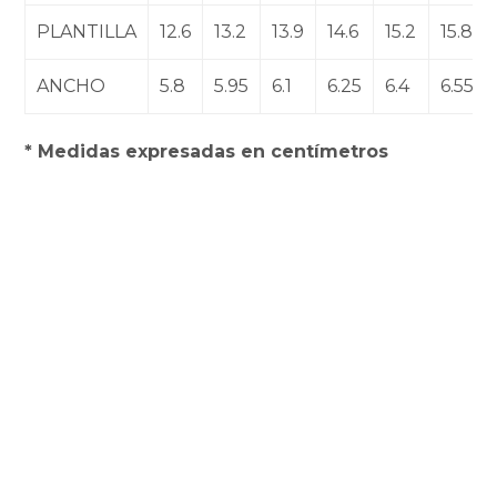
PLANTILLA
12.6
13.2
13.9
14.6
15.2
15.8
ANCHO
5.8
5.95
6.1
6.25
6.4
6.55
* Medidas expresadas en centímetros