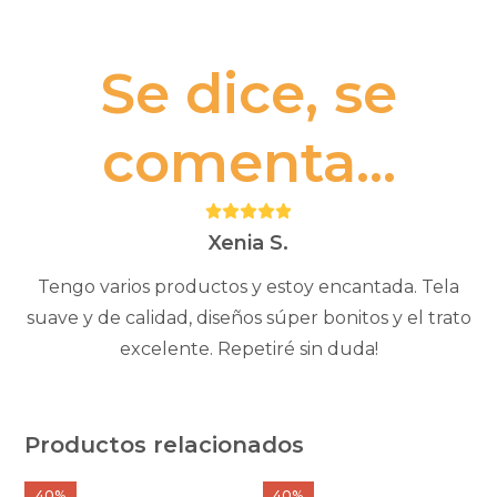
Se dice, se
comenta...
Puntuación:
5
Xenia S.
Tengo varios productos y estoy encantada. Tela
suave y de calidad, diseños súper bonitos y el trato
excelente. Repetiré sin duda!
Productos relacionados
Este
40%
40%