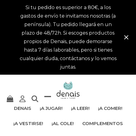
Si tu pedido es superior a 80€, a los
gastos de envío te invitamos nosotras (a
península). Tu pedido llegará en un
plazo de 48/72h. Si escoges productos
propios de Denais, puede demorarse
hasta 7 días laborables, pero si tienes
cualquier duda, contáctanos y lo vemos
juntas.
Mostrar
Cerrar
DENAIS
¡A JUGAR!
¡A LEER!
¡A COMER!
u
menú
¡A VESTIRSE!
¡AL COLE!
COMPLEMENTOS
ocultar
móvil