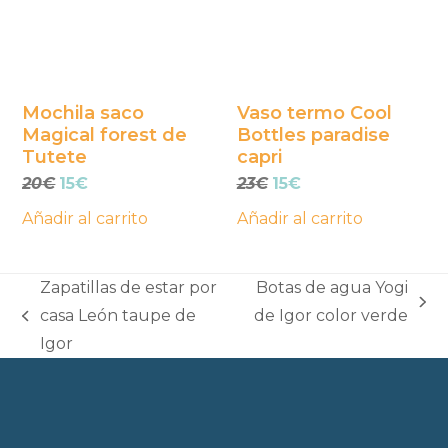
Mochila saco
Vaso termo Cool
Magical forest de
Bottles paradise
Tutete
capri
El
El
El
El
20
€
15
€
23
€
15
€
precio
precio
precio
precio
Añadir al carrito
Añadir al carrito
original
actual
original
actual
era:
es:
era:
es:
20€.
15€.
23€.
15€.
Zapatillas de estar por
Botas de agua Yogi
next
casa León taupe de
de Igor color verde
previous
post:
Igor
post: