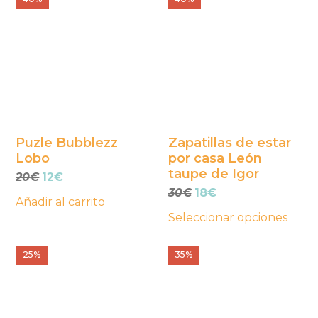
producto
tiene
múltiples
variantes.
Las
opciones
se
Puzle Bubblezz
Zapatillas de estar
Lobo
por casa León
pueden
taupe de Igor
El
El
20
€
12
€
elegir
precio
precio
El
El
30
€
18
€
en
Añadir al carrito
original
actual
precio
precio
la
Seleccionar opciones
era:
es:
original
actual
página
20€.
12€.
era:
es:
30€.
18€.
25%
35%
de
producto