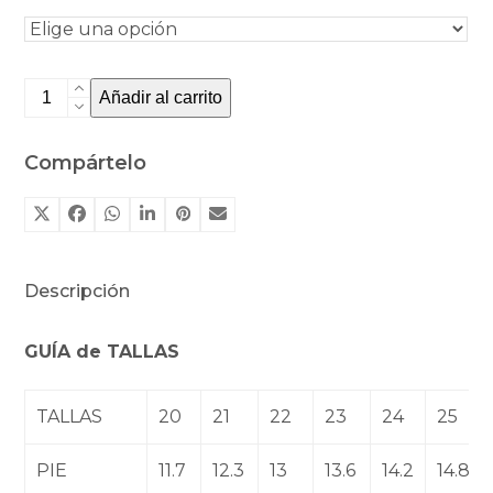
Zapatillas
Añadir al carrito
de
estar
Compártelo
por
casa
Miau
frambuesa
Descripción
de
Igor
GUÍA de TALLAS
cantidad
TALLAS
20
21
22
23
24
25
PIE
11.7
12.3
13
13.6
14.2
14.8