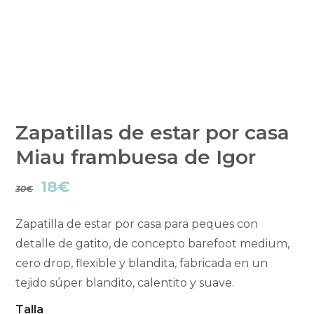
Zapatillas de estar por casa
Miau frambuesa de Igor
El
El
18
€
30
€
precio
precio
Zapatilla de estar por casa para peques con
original
actual
detalle de gatito, de concepto barefoot medium,
cero drop, flexible y blandita, fabricada en un
era:
es:
tejido súper blandito, calentito y suave.
30€.
18€.
Talla