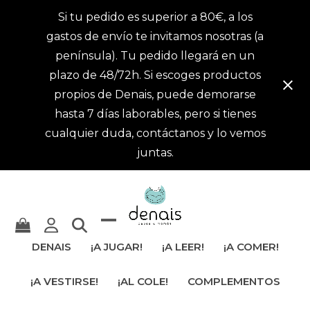
Si tu pedido es superior a 80€, a los
gastos de envío te invitamos nosotras (a
península). Tu pedido llegará en un
plazo de 48/72h. Si escoges productos
propios de Denais, puede demorarse
hasta 7 días laborables, pero si tienes
cualquier duda, contáctanos y lo vemos
juntas.
Mostrar
Cerrar
DENAIS
¡A JUGAR!
¡A LEER!
¡A COMER!
u
menú
¡A VESTIRSE!
¡AL COLE!
COMPLEMENTOS
ocultar
móvil